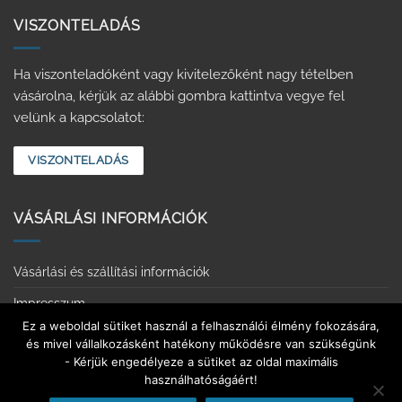
VISZONTELADÁS
Ha viszonteladóként vagy kivitelezőként nagy tételben
vásárolna, kérjük az alábbi gombra kattintva vegye fel
velünk a kapcsolatot:
VISZONTELADÁS
VÁSÁRLÁSI INFORMÁCIÓK
Vásárlási és szállítási információk
Impresszum
Ez a weboldal sütiket használ a felhasználói élmény fokozására,
Adatvédelmi tájékoztató
és mivel vállalkozásként hatékony működésre van szükségünk
- Kérjük engedélyeze a sütiket az oldal maximális
Érintkezésmentes vásárlás
használhatóságáért!
Elállás a szerződéstől