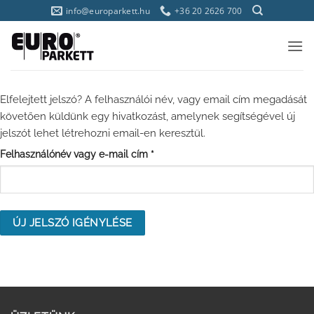
Skip
info@europarkett.hu
+36 20 2626 700
to
content
Elfelejtett jelszó? A felhasználói név, vagy email cím megadását
követően küldünk egy hivatkozást, amelynek segítségével új
jelszót lehet létrehozni email-en keresztül.
Kötelező
Felhasználónév vagy e-mail cím
*
ÚJ JELSZÓ IGÉNYLÉSE