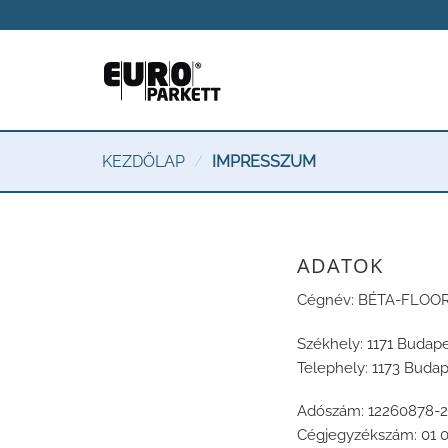
Skip
to
content
KEZDŐLAP
/
IMPRESSZUM
ADATOK
Cégnév: BÉTA-FLOOR 
Székhely: 1171 Budapes
Telephely: 1173 Budape
Adószám: 12260878-2
Cégjegyzékszám: 01 