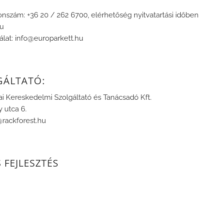
fonszám: +36 20 / 262 6700, elérhetőség nyitvatartási időben
hu
álat: info@europarkett.hu
GÁLTATÓ:
ai Kereskedelmi Szolgáltató és Tanácsadó Kft.
y utca 6.
@rackforest.hu
 FEJLESZTÉS
m