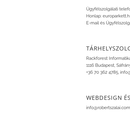
Ügyfélszolgálati tele
Honlap: europarkett.
E-mail és Ügyfélszolg
TÁRHELYSZOL
Rackforest Informatik
1116 Budapest, Sáfrán
+36 70 362 4785, info
WEBDESIGN ÉS
info@robertszalai.co