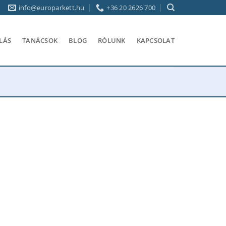
info@europarkett.hu
+36 20 2626 700
LÁS
TANÁCSOK
BLOG
RÓLUNK
KAPCSOLAT