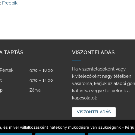
e:
Freepik
A TARTÁS
VISZONTELADÁS
Ha viszonteladóként vagy
 Péntek
9:30 – 18:00
kivitelezőként nagy tételben
t
9:30 – 14:00
vásárolna, kérjük az alábbi g
ap
Zárva
kattintva vegye fel velünk a
kapcsolatot:
VISZONTELADÁS
a, és mivel vállalkozásként hatékony működésre van szükségünk - Kérjü