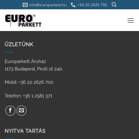
Skip
info@europarkett.hu
+36 20 2626 700
to
content
ÜZLETÜNK
Europarkett Áruház
1173 Budapest, Pesti út 240.
Mobil: +36 20 2626 700
Telefon: +36 1 2581 371
NYITVA TARTÁS