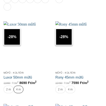
-28%
-28%
MŰFŰ - KÜLTÉRI
MŰFŰ - KÜLTÉRI
Luxor 50mm műfű
Rony 45mm műfű
2
2
2
2
8690
Ft/
m
7590
Ft/
m
11990
Ft/
m
10490
Ft/
m
2 m
4 m
2 m
4 m