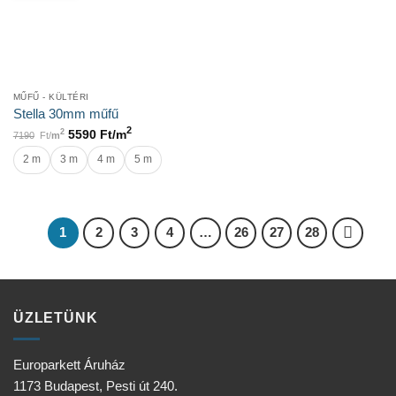
MŰFŰ - KÜLTÉRI
Stella 30mm műfű
2
2
5590
Ft/
m
7190
Ft/
m
2 m
3 m
4 m
5 m
1
2
3
4
…
26
27
28
ÜZLETÜNK
Europarkett Áruház
1173 Budapest, Pesti út 240.