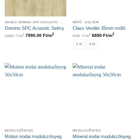
GRABO DOMINO SPC ACOUSTIC - KLIKKES
MŰFŰ - KÜLTÉRI
Domino SPC Acoustic Selmy
Class Verdite 35mm műfű
2
2
2
2
7990.00
Ft/
m
6890
Ft/
m
11990
Ft/
m
8490
Ft/
m
2 m
4 m
MODULSZŐNYEG
MODULSZŐNYEG
Motion irodai modulszőnyeg
Mineral irodai modulszőnyeg