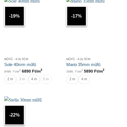
-19%
-17%
MŰFŰ - KÜLTÉRI
MŰFŰ - KÜLTÉRI
Sole 40mm műfű
Mario 35mm műfű
2
2
2
2
6890
Ft/
m
5890
Ft/
m
8490
Ft/
m
7090
Ft/
m
2 m
3 m
4 m
5 m
2 m
4 m
-22%