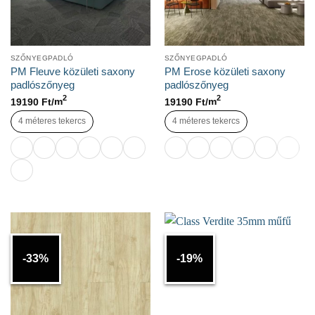
SZŐNYEGPADLÓ
SZŐNYEGPADLÓ
PM Fleuve közületi saxony
PM Erose közületi saxony
padlószőnyeg
padlószőnyeg
2
2
19190
Ft/
m
19190
Ft/
m
4 méteres tekercs
4 méteres tekercs
-33%
-19%