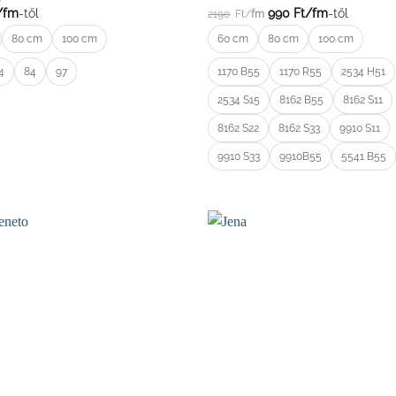
/
fm
-től
990
Ft/
fm
-től
2190
Ft/
fm
80 cm
100 cm
60 cm
80 cm
100 cm
4
84
97
1170 B55
1170 R55
2534 H51
2534 S15
8162 B55
8162 S11
8162 S22
8162 S33
9910 S11
9910 S33
9910B55
5541 B55