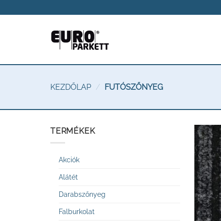
Skip
to
content
KEZDŐLAP
/
FUTÓSZŐNYEG
TERMÉKEK
Akciók
Alátét
Darabszőnyeg
Falburkolat