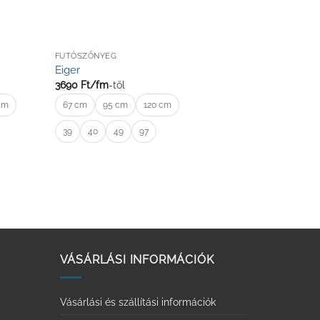
FUTÓSZŐNYEG
Eiger
3690
Ft/
fm
-től
cm
67 cm
95 cm
120 cm
39
40
49
97
VÁSÁRLÁSI INFORMÁCIÓK
Vásárlási és szállítási információk