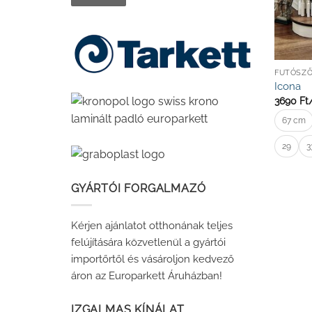
FUTÓSZ
Icona
3690
Ft
67 cm
29
3
GYÁRTÓI FORGALMAZÓ
Kérjen ajánlatot otthonának teljes
felújítására közvetlenül a gyártói
importőrtől és vásároljon kedvező
áron az Europarkett Áruházban!
IZGALMAS KÍNÁLAT