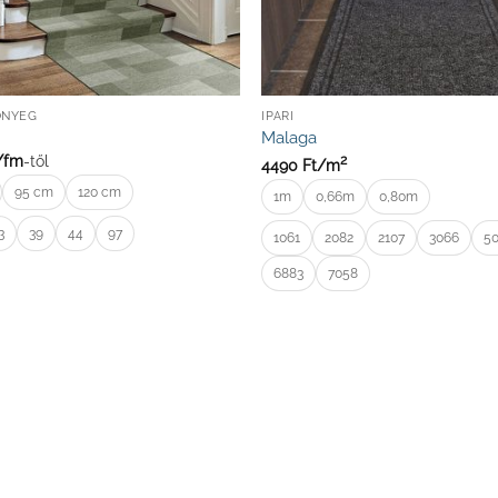
ŐNYEG
IPARI
Malaga
/
fm
-től
2
4490
Ft/
m
95 cm
120 cm
1m
0,66m
0,80m
3
39
44
97
1061
2082
2107
3066
5
6883
7058