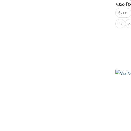
3690
Ft
67 cm
33
4