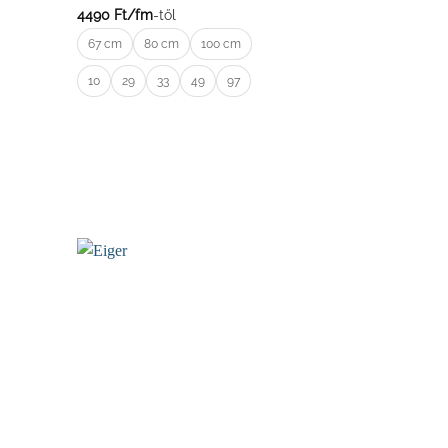
4490
Ft/
fm
-től
67 cm
80 cm
100 cm
10
29
33
49
97