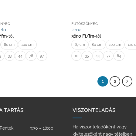
ŐNYEG
FUTÓSZŐNYEG
eto
Jena
/
fm
-től
3690
Ft/
fm
-től
80 cm
100 cm
67 cm
80 cm
100 cm
120 
9
33
44
78
97
10
35
44
77
84
1
2
A TARTÁS
VISZONTELADÁS
Ha viszonteladóként vagy
 Péntek
9:30 – 18:00
kivitelezőként nagy tételben