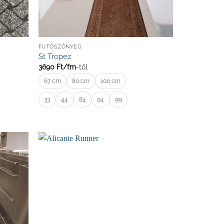
FUTÓSZŐNYEG
St Tropez
3690
Ft/
fm
-től
67 cm
80 cm
100 cm
33
44
84
94
99