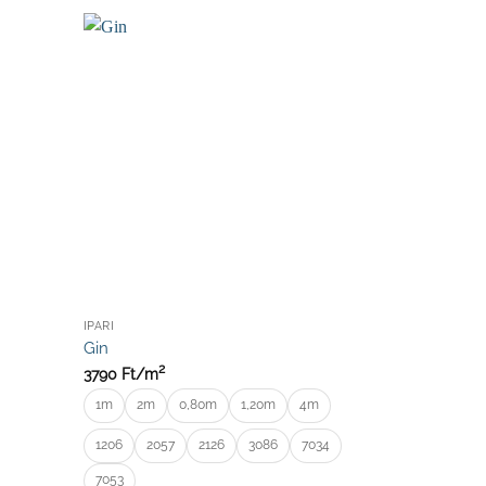
IPARI
Gin
2
3790
Ft/
m
1m
2m
0,80m
1,20m
4m
1206
2057
2126
3086
7034
7053