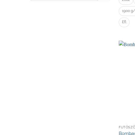
következőre:
1900 g
Efl
FUTÓSZ
Bomba