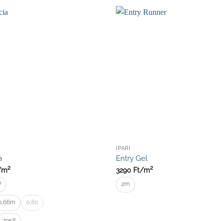
IPARI
a
Entry Gel
2
2
/
m
3290
Ft/
m
P
2m
0,66m
0,80
7058