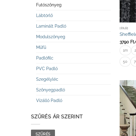
Futószőnyeg
Lábtörlő
Laminált Padló
IPARI
Sheffiel
Modulszőnyeg
3790
Ft
Műfű
1m
Padlófilc
50
7
PVC Padló
Szegélyléc
Szőnyegpadló
Vízálló Padló
SZŰRÉS ÁR SZERINT
Min
Max
SZŰRÉS
ár
ár