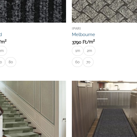
IPARI
d
Melbourne
2
2
/
m
3790
Ft/
m
2m
1m
2m
0
80
60
70