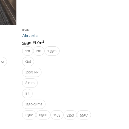
IPARI
Alicante
2
3590
Ft/
m
1m
2m
1,33m
072
Gél
100% PP
8 mm
Efl
1250 g/m2
0302
0900
1153
3353
5507