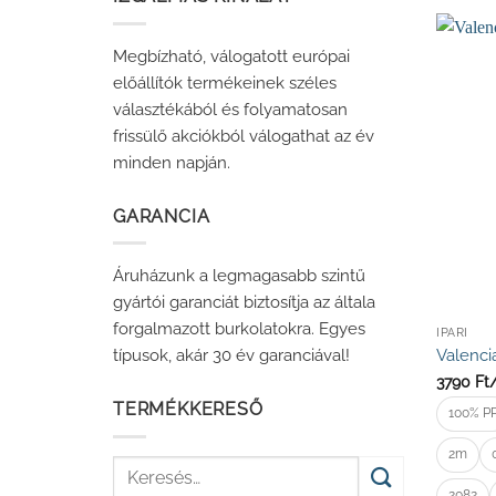
Megbízható, válogatott európai
előállítók termékeinek széles
választékából és folyamatosan
frissülő akciókból válogathat az év
minden napján.
GARANCIA
Áruházunk a legmagasabb szintű
gyártói garanciát biztosítja az általa
forgalmazott burkolatokra. Egyes
IPARI
Valenci
típusok, akár 30 év garanciával!
3790
Ft
TERMÉKKERESŐ
100% P
2m
Keresés
a
2082