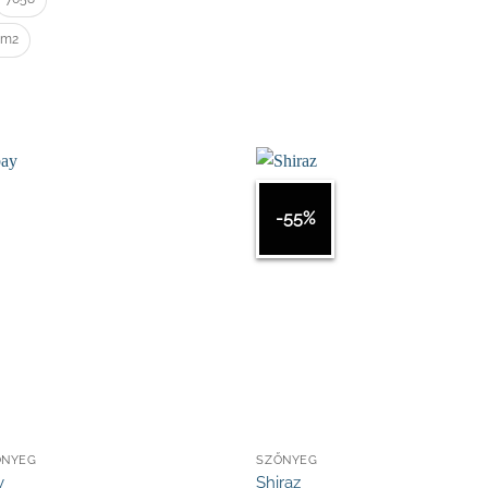
/m2
-55%
ŐNYEG
SZŐNYEG
y
Shiraz