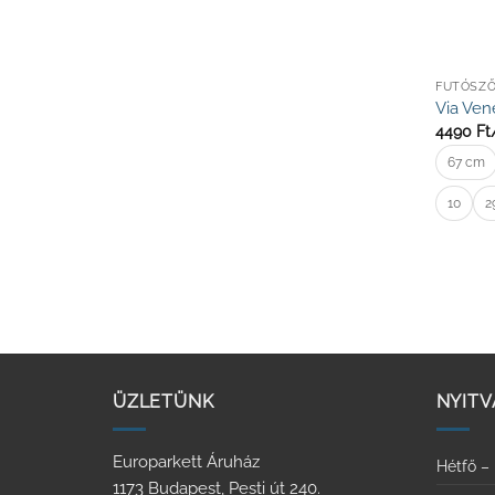
FUTÓSZ
Via Ven
4490
Ft
67 cm
10
2
ÜZLETÜNK
NYITV
Europarkett Áruház
Hétfő –
1173 Budapest, Pesti út 240.