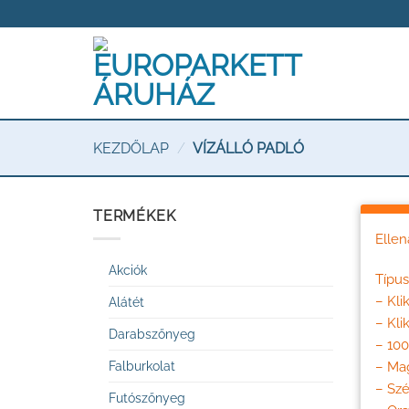
Skip
to
content
KEZDŐLAP
/
VÍZÁLLÓ PADLÓ
TERMÉKEK
Ellen
Akciók
Típus
– Kli
Alátét
– Kli
Darabszőnyeg
– 100
– Ma
Falburkolat
– Szé
Futószőnyeg