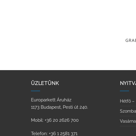
következőre:
GRAB
ÜZLETÜNK
NYITV
Europarkett Áruház
Hétfő –
1173 Budapest, Pesti út 240.
Szomba
Mobil: +36 20 2626 700
Vasárn
Telefon: +36 1 2581 371