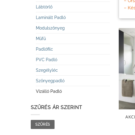
– Ors
Lábtörlő
– Kés
Laminált Padló
Modulszőnyeg
Műfű
Padlófilc
PVC Padló
Szegélyléc
Szőnyegpadló
Vízálló Padló
SZŰRÉS ÁR SZERINT
AKC
Min
Max
SZŰRÉS
ár
ár