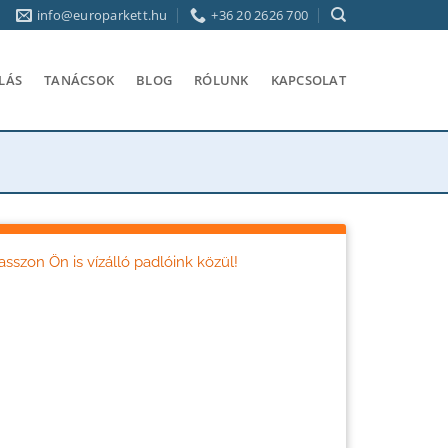
info@europarkett.hu
+36 20 2626 700
LÁS
TANÁCSOK
BLOG
RÓLUNK
KAPCSOLAT
asszon Ön is vízálló padlóink közül!