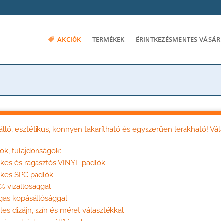
AKCIÓK
TERMÉKEK
ÉRINTKEZÉSMENTES VÁSÁR
álló, esztétikus, könnyen takarítható és egyszerűen lerakható! Vál
ok, tulajdonságok:
kkes és ragasztós VINYL padlók
kkes SPC padlók
% vízállósággal
gas kopásállósággal
les dizájn, szín és méret választékkal