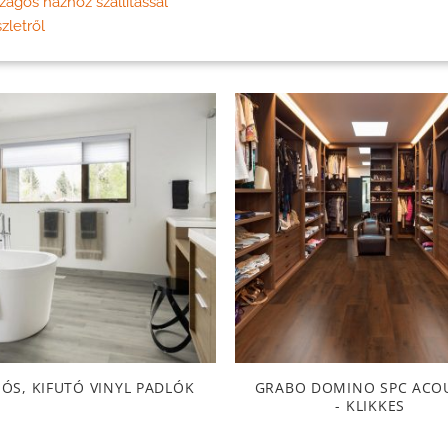
zágos házhoz szállítással
zletről
IÓS, KIFUTÓ VINYL PADLÓK
GRABO DOMINO SPC ACO
- KLIKKES