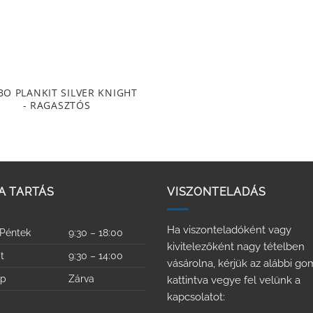
O PLANKIT SILVER KNIGHT
- RAGASZTÓS
A TARTÁS
VISZONTELADÁS
Ha viszonteladóként vagy
 Péntek
9:30 – 18:00
kivitelezőként nagy tételben
t
9:30 – 14:00
vásárolna, kérjük az alábbi g
ap
Zárva
kattintva vegye fel velünk a
kapcsolatot: