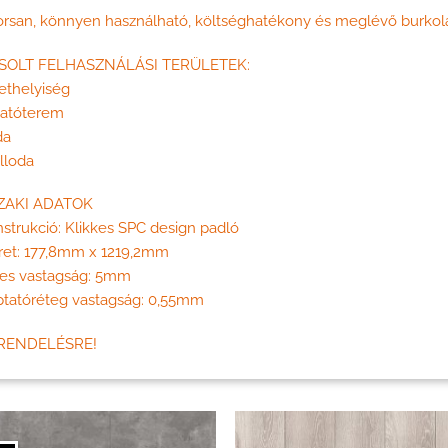
rsan, könnyen használható, költséghatékony és meglévő burkolat
SOLT FELHASZNÁLÁSI TERÜLETEK:
ethelyiség
tatóterem
da
lloda
AKI ADATOK
strukció: Klikkes SPC design padló
ret: 177,8mm x 1219,2mm
jes vastagság: 5mm
ptatóréteg vastagság: 0,55mm
RENDELÉSRE!