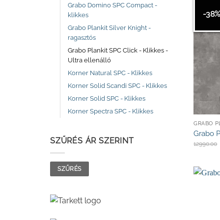
Grabo Domino SPC Compact -
-38%
klikkes
Grabo Plankit Silver Knight -
ragasztós
Grabo Plankit SPC Click - Klikkes -
Ultra ellenálló
Korner Natural SPC - Klikkes
Korner Solid Scandi SPC - Klikkes
Korner Solid SPC - Klikkes
Korner Spectra SPC - Klikkes
Grabo P
SZŰRÉS ÁR SZERINT
12990.00
Min
Max
SZŰRÉS
ár
ár