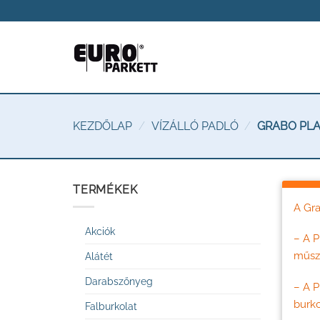
Skip
to
content
KEZDŐLAP
/
VÍZÁLLÓ PADLÓ
/
GRABO PLAN
TERMÉKEK
A Gra
Akciók
– A P
műsza
Alátét
Darabszőnyeg
– A P
burko
Falburkolat