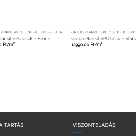
GRABO PLANKIT SPC CLICK - KLIKKES - ULTRA ELLENÁLLÓ
lankit SPC Click – Bronn
Grabo Plankit SPC Click – Star
00
Ft/
m²
12990.00
Ft/
m²
A TARTÁS
VISZONTELADÁS