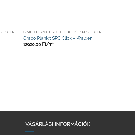
GRABO PLANKIT SPC CLICK - KLIKKES - ULTRA ELLENÁLLÓ
GRABO PLANKIT SPC CLICK - KLIKKES - ULTRA ELLENÁLLÓ
k
Grabo Plankit SPC Click – Walder
12990.00
Ft/
m²
VÁSÁRLÁSI INFORMÁCIÓK