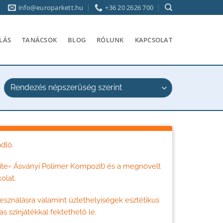
info@europarkett.hu
+36 20 2626 700
LÁS
TANÁCSOK
BLOG
RÓLUNK
KAPCSOLAT
dló.
te= Ásványi Polimer Kompozit) és a megnövelt
olat.
lhesználásra valamint üzlethelyiségek esztétikus
s színjátékkal fektethető le.