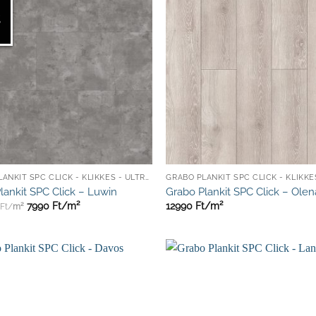
GRABO PLANKIT SPC CLICK - KLIKKES - ULTRA ELLENÁLLÓ
lankit SPC Click – Luwin
Grabo Plankit SPC Click – Olen
7990
Ft/
m²
12990
Ft/
m²
Ft/
m²