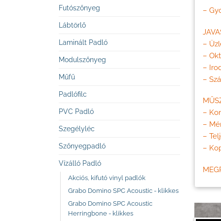
Futószőnyeg
– Gyo
Lábtörlő
JAVA
Laminált Padló
– Üzl
– Ok
Modulszőnyeg
– Iro
Műfű
– Szá
Padlófilc
MŰSZ
PVC Padló
– Kon
– Mé
Szegélyléc
– Tel
Szőnyegpadló
– Ko
Vízálló Padló
MEG
Akciós, kifutó vinyl padlók
Grabo Domino SPC Acoustic - klikkes
Grabo Domino SPC Acoustic
Herringbone - klikkes