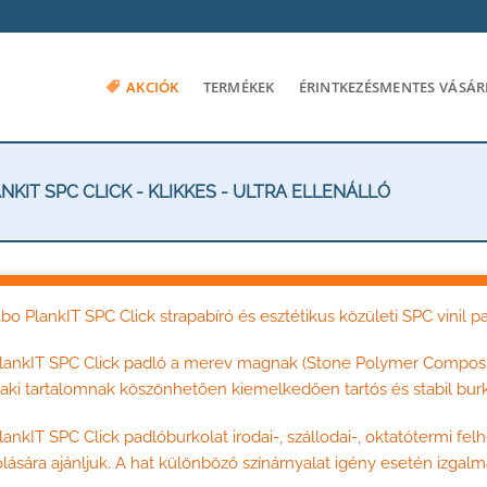
AKCIÓK
TERMÉKEK
ÉRINTKEZÉSMENTES VÁSÁR
KIT SPC CLICK - KLIKKES - ULTRA ELLENÁLLÓ
bo PlankIT SPC Click strapabíró és esztétikus közületi SPC vinil pa
lankIT SPC Click padló a merev magnak (Stone Polymer Composi
ki tartalomnak köszönhetően kiemelkedően tartós és stabil burk
lankIT SPC Click padlóburkolat irodai-, szállodai-, oktatótermi fe
lására ajánljuk. A hat különböző színárnyalat igény esetén izgalma