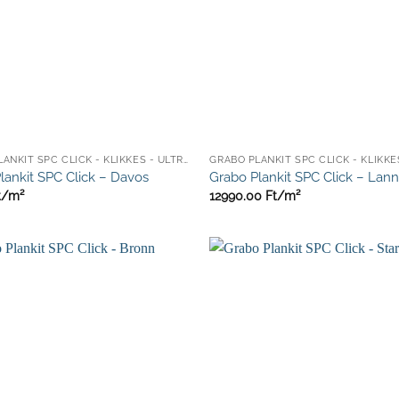
GRABO PLANKIT SPC CLICK - KLIKKES - ULTRA ELLENÁLLÓ
lankit SPC Click – Davos
Grabo Plankit SPC Click – Lann
t/
m²
12990.00
Ft/
m²