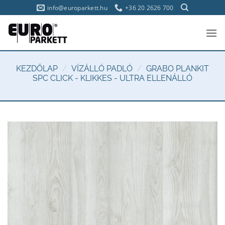
Skip
info@europarkett.hu
+36 20 2626 700
to
content
KEZDŐLAP
/
VÍZÁLLÓ PADLÓ
/
GRABO PLANKIT
SPC CLICK - KLIKKES - ULTRA ELLENÁLLÓ