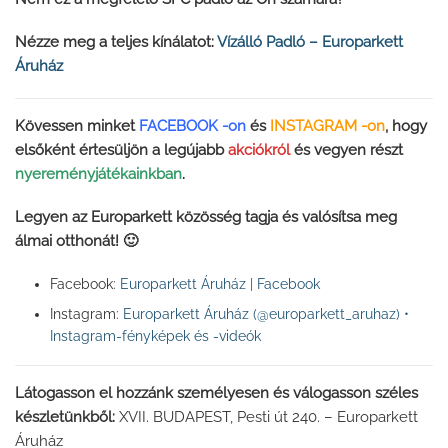
Nézze meg a teljes kínálatot:
Vízálló Padló – Europarkett
Áruház
Kövessen minket
FACEBOOK -on
és
INSTAGRAM -on
, hogy
elsőként értesüljön a legújabb
akciókról
és vegyen részt
nyereményjátékainkban
.
Legyen az Europarkett közösség tagja és valósítsa meg
álmai otthonát! 🙂
Facebook:
Europarkett Áruház | Facebook
Instagram:
Europarkett Áruház (@europarkett_aruhaz) •
Instagram-fényképek és -videók
Látogasson el hozzánk személyesen és válogasson széles
készletünkből:
XVII. BUDAPEST, Pesti út 240. – Europarkett
Áruház