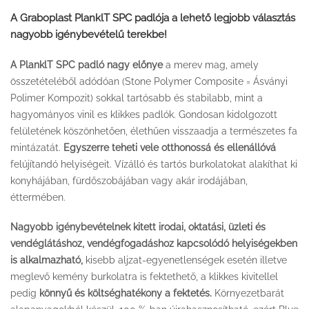
A Graboplast PlanklT SPC padlója a lehető legjobb választás
nagyobb igénybevételű terekbe!
A PlanklT SPC padló nagy előnye
a merev mag, amely
összetételéből adódóan (Stone Polymer Composite = Ásványi
Polimer Kompozit) sokkal tartósabb és stabilabb, mint a
hagyományos vinil es klikkes padlók. Gondosan kidolgozott
felületének köszönhetően, élethűen visszaadja a természetes fa
mintázatát.
Egyszerre teheti vele otthonossá és ellenállóvá
felújítandó helyiségeit. Vízálló és tartós burkolatokat alakíthat ki
konyhájában, fürdőszobájában vagy akár irodájában,
éttermében.
Nagyobb igénybevételnek kitett irodai, oktatási, üzleti és
vendéglátáshoz, vendégfogadáshoz kapcsolódó helyiségekben
is alkalmazható,
kisebb aljzat-egyenetlenségek esetén illetve
meglevő kemény burkolatra is fektethető, a klikkes kivitellel
pedig
könnyű és költséghatékony a fektetés.
Környezetbarát