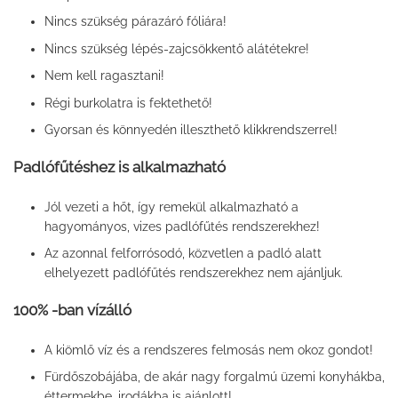
Nincs szükség párazáró fóliára!
Nincs szükség lépés-zajcsökkentő alátétekre!
Nem kell ragasztani!
Régi burkolatra is fektethető!
Gyorsan és könnyedén illeszthető klikkrendszerrel!
Padlófűtéshez is alkalmazható
Jól vezeti a hőt, így remekül alkalmazható a
hagyományos, vizes padlófűtés rendszerekhez!
Az azonnal felforrósodó, közvetlen a padló alatt
elhelyezett padlófűtés rendszerekhez nem ajánljuk.
100% -ban vízálló
A kiömlő víz és a rendszeres felmosás nem okoz gondot!
Fürdőszobájába, de akár nagy forgalmú üzemi konyhákba,
éttermekbe, irodákba is ajánlott!