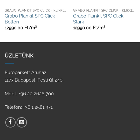
GRABO PLANKIT SPC CLICK - KLIKKES - ULTRA ELLENÁLLÓ
GRABO PLANKIT SPC CLICK - KLIKKES - ULTRA ELLENÁLLÓ
Grabo Plankit SPC Click –
Grabo Plankit SPC Click –
Bolton
Stark
12990.00
Ft/
m²
12990.00
Ft/
m²
ÜZLETÜNK
Europarkett Áruház
1173 Budapest, Pesti út 240.
Mobil: +36 20 2626 700
Telefon: +36 1 2581 371