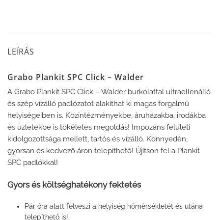
LEÍRÁS
Grabo Plankit SPC Click – Walder
A Grabo Plankit SPC Click – Walder burkolattal ultraellenálló
és szép vízálló padlózatot alakíthat ki magas forgalmú
helyiségeiben is. Közintézményekbe, áruházakba, irodákba
és üzletekbe is tökéletes megoldás! Impozáns felületi
kidolgozottsága mellett, tartós és vízálló. Könnyedén,
gyorsan és kedvező áron telepíthető! Újítson fel a Plankit
SPC padlókkal!
Gyors és költséghatékony fektetés
Pár óra alatt felveszi a helyiség hőmérsékletét és utána
telepíthető is!