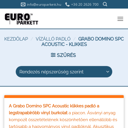
Skip
info@europarkett.hu
+36 20 2626 700
to
content
KEZDŐLAP
/
VÍZÁLLÓ PADLÓ
/
GRABO DOMINO SPC
ACOUSTIC - KLIKKES
SZŰRÉS
A Grabo Domino SPC Acoustic klikkes padló a
legstrapabíróbb vinyl burkolat
a piacon. Ásványi anyag
kompozit összetételének köszönhetően ellenállóbb és
tartósabb a hagyományos vinyl padlóknál. Akusztikus