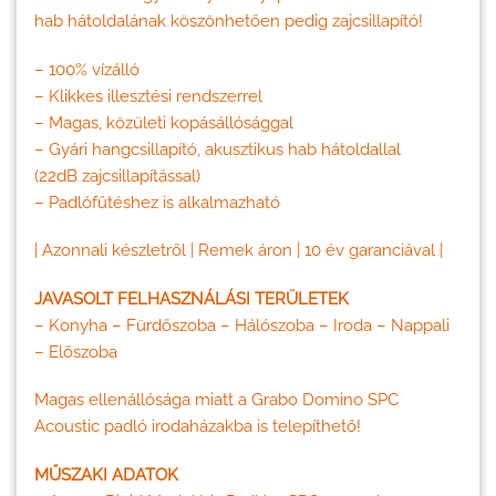
hab hátoldalának köszönhetően pedig zajcsillapító!
– 100% vízálló
– Klikkes illesztési rendszerrel
– Magas, közületi kopásállósággal
– Gyári hangcsillapító, akusztikus hab hátoldallal
(22dB zajcsillapítással)
– Padlófűtéshez is alkalmazható
| Azonnali készletről | Remek áron | 10 év garanciával |
JAVASOLT FELHASZNÁLÁSI TERÜLETEK
– Konyha – Fürdőszoba – Hálószoba – Iroda – Nappali
– Előszoba
Magas ellenállósága miatt a Grabo Domino SPC
Acoustic padló irodaházakba is telepíthető!
MŰSZAKI ADATOK