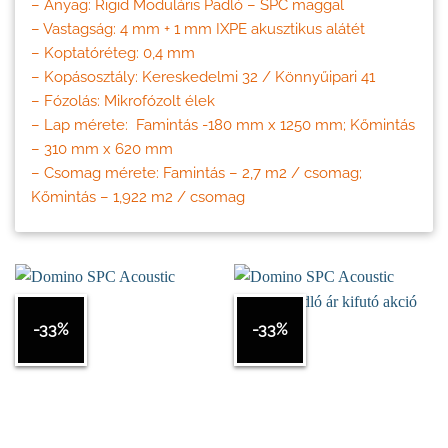
– Anyag: Rigid Moduláris Padló – SPC maggal
– Vastagság: 4 mm + 1 mm IXPE akusztikus alátét
– Koptatóréteg: 0,4 mm
– Kopásosztály: Kereskedelmi 32 / Könnyűipari 41
– Fózolás: Mikrofózolt élek
– Lap mérete: Famintás -180 mm x 1250 mm; Kőmintás
– 310 mm x 620 mm
– Csomag mérete: Famintás – 2,7 m2 / csomag;
Kőmintás – 1,922 m2 / csomag
-33%
-33%