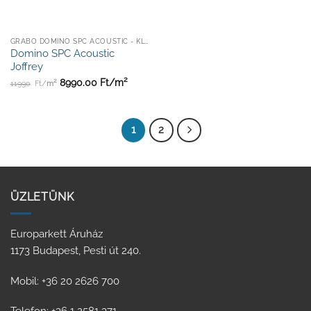
GRABO DOMINO SPC ACOUSTIC - KLIKKES
Domino SPC Acoustic
Joffrey
2
2
8990.00
Ft/
m
11990
Ft/
m
1
2
ÜZLETÜNK
Europarkett Áruház
1173 Budapest, Pesti út 240.
Mobil: +36 20 2626 700