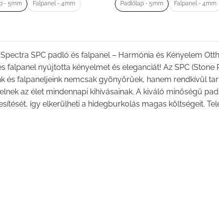
ap - 5mm
Falpanel - 4mm
Padlólap - 5mm
Falpanel - 4mm
 Spectra SPC padló és falpanel – Harmónia és Kényelem Ott
s falpanel nyújtotta kényelmet és eleganciát! Az SPC (Stone
k és falpaneljeink nemcsak gyönyörűek, hanem rendkívül tart
lnek az élet mindennapi kihívásainak. A kiváló minőségű pad
esítését, így elkerülheti a hidegburkolás magas költségeit. Tel