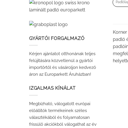
Padlól
Korner
GYÁRTÓI FORGALMAZÓ
padló é
padlóin
megfele
Kérjen ajánlatot otthonának teljes
helyett
felújítására közvetlenül a gyártói
importőrtől és vásároljon kedvező
áron az Europarkett Áruházban!
IZGALMAS KÍNÁLAT
Megbízható, válogatott európai
előállítók termékeinek széles
választékából és folyamatosan
frissülő akciókból válogathat az év