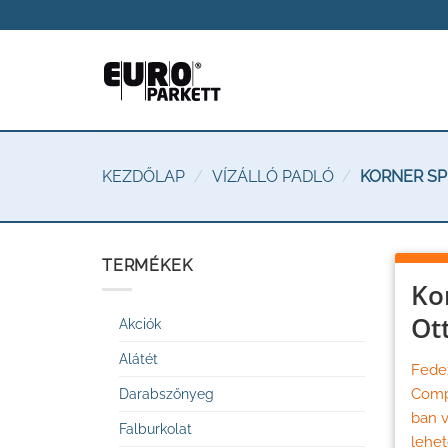
Skip
to
content
KEZDŐLAP
/
VÍZÁLLÓ PADLÓ
/
KORNER SPE
TERMÉKEK
Ko
Ot
Akciók
Alátét
Fedez
Compo
Darabszőnyeg
ban v
Falburkolat
lehet