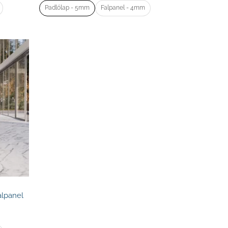
Padlólap - 5mm
Falpanel - 4mm
alpanel