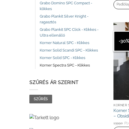
Grabo Domino SPC Compact -
Padlól
klikkes
Grabo Plankit Silver Knight -
ragasztós
Grabo Plankit SPC Click - Klikkes -
Ultra ellenálló
-30
Korner Natural SPC - Klikkes
Korner Solid Scandi SPC - Klikkes
Korner Solid SPC - Klikkes
Korner Spectra SPC - Klikkes
SZŰRÉS ÁR SZERINT
Min
Max
SZŰRÉS
ár
ár
KORNER 
Korner 
– Obsid
13990
Ft