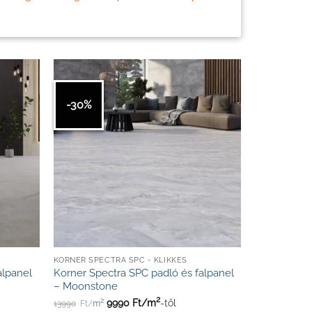
-30%
KORNER SPECTRA SPC - KLIKKES
alpanel
Korner Spectra SPC padló és falpanel
– Moonstone
2
9990
Ft/
m
-től
2
13990
Ft/
m