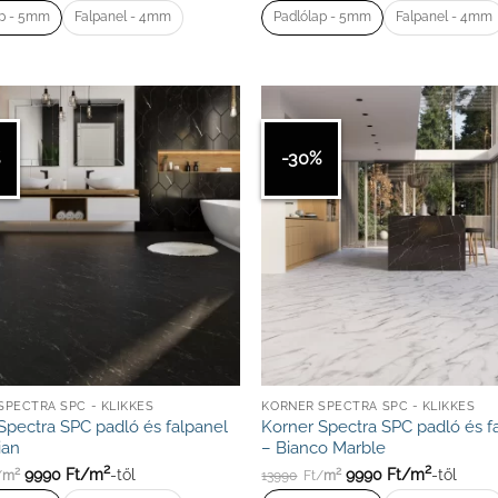
ap - 5mm
Falpanel - 4mm
Padlólap - 5mm
Falpanel - 4mm
%
-30%
SPECTRA SPC - KLIKKES
KORNER SPECTRA SPC - KLIKKES
Spectra SPC padló és falpanel
Korner Spectra SPC padló és f
ian
– Bianco Marble
2
2
9990
Ft/
m
-től
9990
Ft/
m
-től
2
2
/
m
13990
Ft/
m