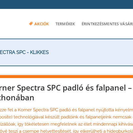
AKCIÓK
TERMÉKEK
ÉRINTKEZÉSMENTES VÁSÁR
CTRA SPC - KLIKKES
rner Spectra SPC padló és falpanel
–
thonában
ze fel a Korner Spectra SPC padló és falpanel nyújtotta kényel
site) technológiával készült padlóink és falpaneljeink nemcsak
ízállóak, így tökéletesen megfelelnek az élet mindennapi kihívás
ővé teszi a csempe helyettesítését, így elkerülheti a hidegburkolá