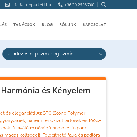
info@europarkett.hu
+36 20 2626 700
LÁS
TANÁCSOK
BLOG
RÓLUNK
KAPCSOLAT
 Harmónia és Kényelem
met és eleganciát! Az SPC (Stone Polymer
 gyönyörűek, hanem rendkívül tartósak és 100%-
ainak. A kiváló minőségű padló és falpanel
s magas költségeit. Telepíthető falra és padlóra