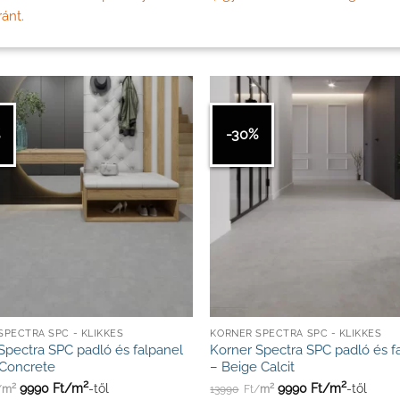
ánt.
%
-30%
SPECTRA SPC - KLIKKES
KORNER SPECTRA SPC - KLIKKES
Spectra SPC padló és falpanel
Korner Spectra SPC padló és f
 Concrete
– Beige Calcit
2
2
9990
Ft/
m
-től
9990
Ft/
m
-től
2
2
/
m
13990
Ft/
m