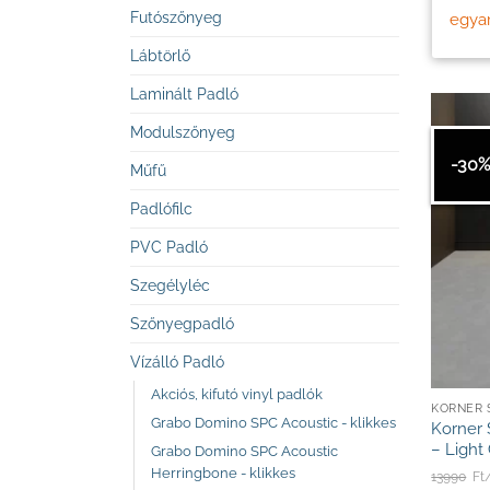
Futószőnyeg
egyar
Lábtörlő
Laminált Padló
Modulszőnyeg
-30
Műfű
Padlófilc
PVC Padló
Szegélyléc
Szőnyegpadló
Vízálló Padló
Akciós, kifutó vinyl padlók
KORNER 
Grabo Domino SPC Acoustic - klikkes
Korner 
– Light
Grabo Domino SPC Acoustic
Herringbone - klikkes
13990
Ft