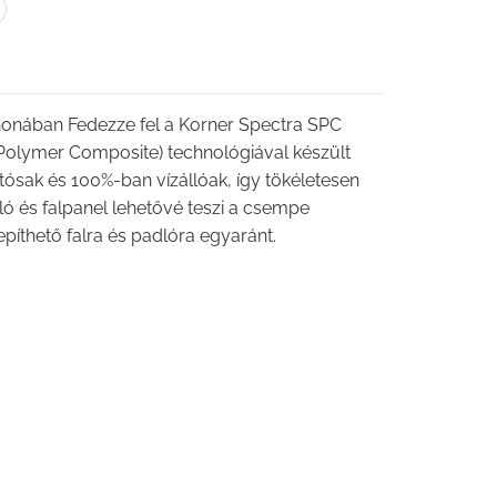
honában Fedezze fel a Korner Spectra SPC
 Polymer Composite) technológiával készült
ósak és 100%-ban vízállóak, így tökéletesen
ló és falpanel lehetővé teszi a csempe
epíthető falra és padlóra egyaránt.