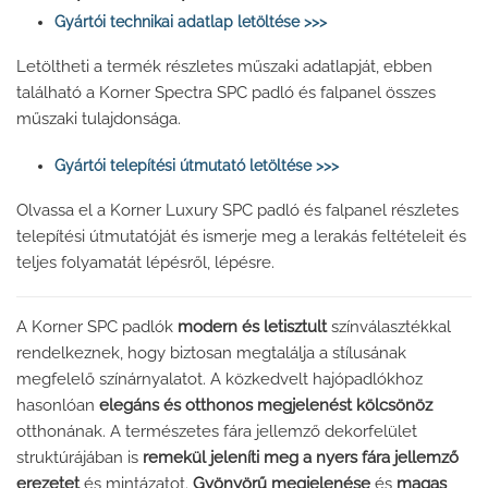
Gyártói technikai adatlap letöltése >>>
Letöltheti a termék részletes műszaki adatlapját, ebben
található a Korner Spectra SPC padló és falpanel összes
műszaki tulajdonsága.
Gyártói telepítési útmutató letöltése >>>
Olvassa el a Korner Luxury SPC padló és falpanel részletes
telepítési útmutatóját és ismerje meg a lerakás feltételeit és
teljes folyamatát lépésről, lépésre.
A Korner SPC padlók
modern és letisztult
színválasztékkal
rendelkeznek, hogy biztosan megtalálja a stílusának
megfelelő színárnyalatot. A közkedvelt hajópadlókhoz
hasonlóan
elegáns és otthonos megjelenést kölcsönöz
otthonának. A természetes fára jellemző dekorfelület
struktúrájában is
remekül jeleníti meg a nyers fára jellemző
erezetet
és mintázatot.
Gyönyörű megjelenése
és
magas