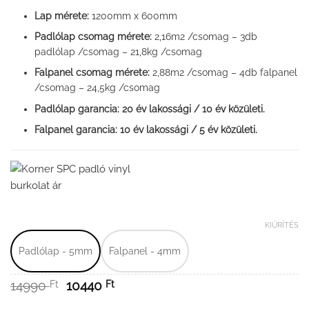
Lap mérete:
1200mm x 600mm
Padlólap csomag mérete:
2,16m2 /csomag – 3db
padlólap /csomag – 21,8kg /csomag
Falpanel csomag mérete:
2,88m2 /csomag – 4db falpanel
/csomag – 24,5kg /csomag
Padlólap garancia: 20 év lakossági / 10 év közületi.
Falpanel garancia: 10 év lakossági / 5 év közületi.
KIÜRÍTÉS
Padlólap - 5mm
Falpanel - 4mm
Original
Current
14990
Ft
10440
Ft
price
price