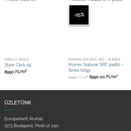
-25%
VÍZÁLLÓ PADLÓ
KORNER NATURAL SPC - KLIKKES
Korner Natural SPC padló –
Style Click 55
Sines tölgy
2
8990
Ft/
m
2
2
8990.00
Ft/
m
11990
Ft/
m
ÜZLETÜNK
Europarkett Áruház
1173 Budapest, Pesti út 240.