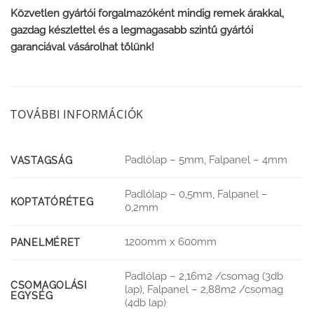
Közvetlen gyártói forgalmazóként mindig remek árakkal,
gazdag készlettel és a legmagasabb szintű gyártói
garanciával vásárolhat tőlünk!
TOVÁBBI INFORMÁCIÓK
Padlólap – 5mm, Falpanel – 4mm
VASTAGSÁG
Padlólap – 0,5mm, Falpanel –
KOPTATÓRÉTEG
0,2mm
1200mm x 600mm
PANELMÉRET
Padlólap – 2,16m2 /csomag (3db
CSOMAGOLÁSI
lap), Falpanel – 2,88m2 /csomag
EGYSÉG
(4db lap)