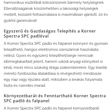
harmonikus esztétikát kölcsönöznek bármely helyiségnek.
Ellenállóságának köszönhetően a lakossági helyiségek
mellett, közületi felhasználásra is maximálisan ajánlott. 20 év
gyártói garanciával!
Egyszerű és Gazdaságos Telepítés a Korner
Spectra SPC padlóval
A Korner Spectra SPC padló és falpanel könnyen és gyorsan
telepíthető, hangos elektromos szerszámok használata
nélkül. Gyors és egyszerű telepíthetősége nemcsak
időmegtakarítást jelent, hanem valódi anyagi előnyöket is
kínál, mivel nincs szükség drága szakemberekre. Egy kisebb
méretű fürdőszoba átalakítása is elvégezhető mindössze
egy nap vagy éjszaka alatt, miközben a lerakás folyamata
tiszta és csendes marad.
Környezetbarát és Fenntartható Korner Spectra
SPC padló és falpanel
A Korner Spectra SPC padló és falpanel környezetbarát