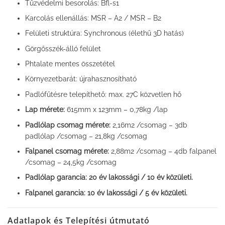
Tűzvédelmi besorolás: Bfl-s1
Karcolás ellenállás: MSR – A2 / MSR – B2
Felületi struktúra: Synchronous (élethű 3D hatás)
Görgősszék-álló felület
Phtalate mentes összetétel
Környezetbarát: újrahasznosítható
Padlófűtésre telepíthető: max. 27C közvetlen hő
Lap mérete:
615mm x 123mm – 0,78kg /lap
Padlólap csomag mérete:
2,16m2 /csomag – 3db
padlólap /csomag – 21,8kg /csomag
Falpanel csomag mérete:
2,88m2 /csomag – 4db falpanel
/csomag – 24,5kg /csomag
Padlólap garancia: 20 év lakossági / 10 év közületi.
Falpanel garancia: 10 év lakossági / 5 év közületi.
Adatlapok és Telepítési útmutató