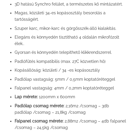
3D hatású Synchro felület, a természetes kő mintázatért.
Magas, közületi 34-es kopásosztály besorolás a
tartósságért.
Szuper karc, mikor-karc és görgősszék-álló kialakítás.
Elegáns és könnyedén tisztítható 4 oldalán mikrofózolt
élek..
Gyorsan és könnyedén telepíthető klikkrendszerrel.
Padlófűtés kompatibilis (max. 27C közvetlen hő)
Kopásállóság: közületi / 34 -es kopásosztály
Padlólap vastagság: 5mm / 0,5mm koptatóréteggel
Falpanel vastagság: 4mm / 0,2mm koptatóréteggel
Lap mérete:
1200mm x 600mm
Padlólap csomag mérete:
2,16m2 /csomag – 3db
padlólap /csomag – 21,8kg /csomag
Falpanel csomag mérete:
2,88m2 /csomag – 4db falpanel
/csomag – 24,5kg /csomag