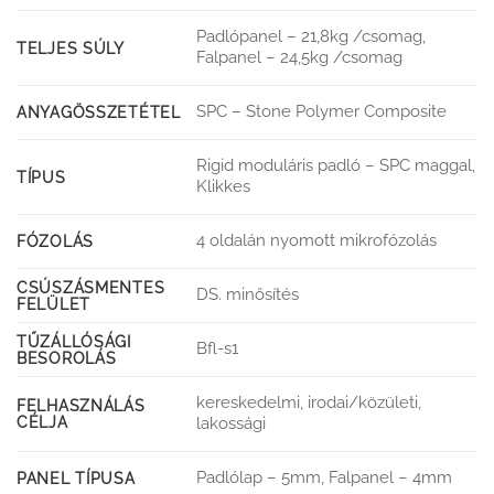
Padlópanel – 21,8kg /csomag,
TELJES SÚLY
Falpanel – 24,5kg /csomag
SPC – Stone Polymer Composite
ANYAGÖSSZETÉTEL
Rigid moduláris padló – SPC maggal,
TÍPUS
Klikkes
4 oldalán nyomott mikrofózolás
FÓZOLÁS
CSÚSZÁSMENTES
DS. minősítés
FELÜLET
TŰZÁLLÓSÁGI
Bfl-s1
BESOROLÁS
kereskedelmi, irodai/közületi,
FELHASZNÁLÁS
CÉLJA
lakossági
Padlólap – 5mm, Falpanel – 4mm
PANEL TÍPUSA