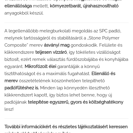
ellenállósága
mellett,
környezetbarát, újrahasznosítható
anyagokból készül.
A legellenállóbb melegburkolati megoldás az SPC padló,
melynek tartósságáról és stabilitásáról a „Stone Polymer
Composite” merev
ásványi mag
gondoskodik. Felülete és
klikkrendszere
teljesen vízzáró
, így tökéletes vízállóságot
biztosít, ezért remek választás fürdőszobájába és konyhájába
egyaránt.
Mikrofózolt élei
garantálják a könnyű
tisztíthatóságot és a maximális fugahatást.
Ellenálló és
merev
összetételének köszönhetően telepíthető
padlófűtéshez is.
Minden lap könnyedén illeszthető
klikkrendszert kapott, így biztos lehet benne, hogy új
padlójának
telepítése egyszerű, gyors és költséghatékony
lesz!
További információkért és részletes tájékoztatásért keressen