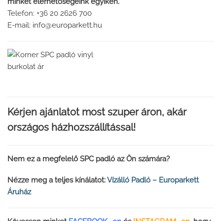
minket elérhetőségeink egyikén.
Telefon: +36 20 2626 700
E-mail: info@europarkett.hu
Kérjen ajánlato
t most szuper áron, akár
országos házhozszállítással!
Nem ez a megfelelő SPC padló az Ön számára?
Nézze meg a teljes kínálatot:
Vízálló Padló – Europarkett
Áruház