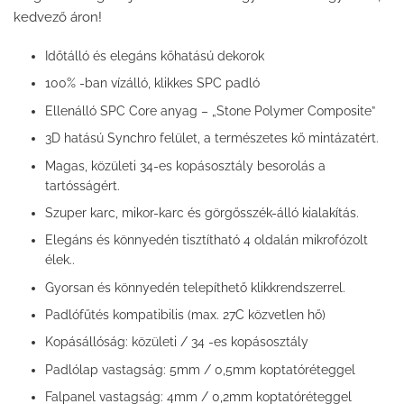
kedvező áron!
Időtálló és elegáns kőhatású dekorok
100% -ban vízálló, klikkes SPC padló
Ellenálló SPC Core anyag – „Stone Polymer Composite”
3D hatású Synchro felület, a természetes kő mintázatért.
Magas, közületi 34-es kopásosztály besorolás a
tartósságért.
Szuper karc, mikor-karc és görgősszék-álló kialakítás.
Elegáns és könnyedén tisztítható 4 oldalán mikrofózolt
élek..
Gyorsan és könnyedén telepíthető klikkrendszerrel.
Padlófűtés kompatibilis (max. 27C közvetlen hő)
Kopásállóság: közületi / 34 -es kopásosztály
Padlólap vastagság: 5mm / 0,5mm koptatóréteggel
Falpanel vastagság: 4mm / 0,2mm koptatóréteggel