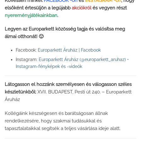
Kövessen minket
FACEBOOK -on
és
INSTAGRAM -on
, hogy
elsőként értesüljön a legújabb
akciókról
és vegyen részt
nyereményjátékainkban
.
Legyen az Europarkett közösség tagja és valósítsa meg
álmai otthonát! 🙂
Facebook:
Europarkett Áruház | Facebook
Instagram:
Europarkett Áruház (@europarkett_aruhaz) •
Instagram-fényképek és -videók
Látogasson el hozzánk személyesen és válogasson széles
készletünkből:
XVII. BUDAPEST, Pesti út 240. – Europarkett
Áruház
Kollégáink készségesen és barátságosan állnak
rendelkezésére, hogy szakmai tudásukkal és
tapasztalataikkal segítsék a teljes vásárlása ideje alatt.