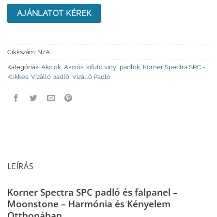
was:
is:
14990 Ft.
10440 Ft.
AJÁNLATOT KÉREK
Cikkszám:
N/A
Kategóriák:
Akciók
,
Akciós, kifutó vinyl padlók
,
Korner Spectra SPC -
Klikkes
,
Vízálló padló
,
Vízálló Padló
LEÍRÁS
Korner Spectra SPC padló és falpanel –
Moonstone – Harmónia és Kényelem
Otthonában