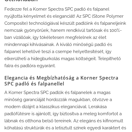
Fedezze fel a Korner Spectra SPC padló és falpanel
nyújtotta kényelmet és eleganciát! Az SPC (Stone Polymer
Composite) technológiával készült padlóink és falpaneljeink
nemcsak gyönyörűek, hanem rendkívül tartósak és 100%-
ban vízállóak, így tökéletesen megfelelnek az élet
mindennapi kihívásainak. A kiváló minőségű padló és
falpanel lehetővé teszi a csempe helyettesítését, így
elkerülheti a hidegburkolás magas költségeit. Telepíthető
falra és padlóra egyaránt.
Elegancia és Megbízhatóság a Korner Spectra
SPC padló és falpanellel
A Korner Spectra SPC padlók és falpanelek a magas
minőség garanciáját hordozzák magukban, ötvözve a
modern dizájnt a klasszikus eleganciával. Lerakása
padlófűtésre is ajánlott, így biztosítva a meleg komfortot a
lábnak és otthona belső tereinek. Az elegáns és kifinomult
kőhatású struktúrák és a letisztult színek egyedi karaktert és