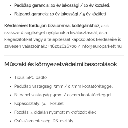
Padlólap garancia: 20 év lakossági / 10 év közületi.
Falpanel garancia: 10 év lakossági / 5 év közületi
Kérdéseivel forduljon bizalommal kollégáinkhoz
, akik
szakszerű segítséget nyújtanak a kiválasztásnál, és a
kiegészítőkkel vagy a telepítéssel kapcsolatos kérdéseire is
szívesen válaszolnak.: +36202626700 / info@europarkett.hu
Műszaki és környezetvédelmi besorolások
Típus: SPC padló
Padlólap vastagság: 5mm / 0,5mm koptatóréteggel
Falpanel vastagság: 4mm / 0,2mm koptatóréteggel
Kopásosztály: 34 – közületi
Fózolás: 4 oldalán nyomott mikrofózolt élek
Csúszásmentesség: DS. osztály