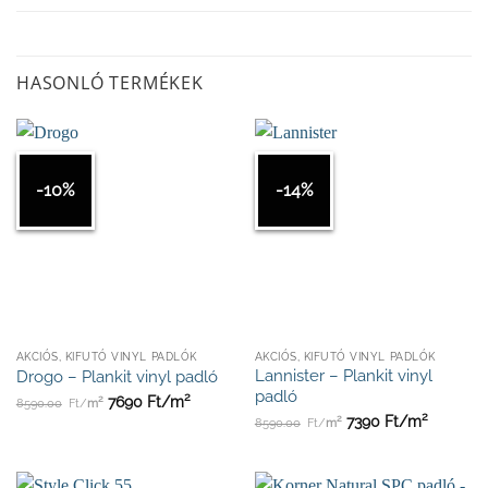
HASONLÓ TERMÉKEK
-10%
-14%
AKCIÓS, KIFUTÓ VINYL PADLÓK
AKCIÓS, KIFUTÓ VINYL PADLÓK
Lannister – Plankit vinyl
Drogo – Plankit vinyl padló
padló
2
2
7690
Ft/
m
8590.00
Ft/
m
2
2
7390
Ft/
m
8590.00
Ft/
m