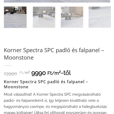
Korner Spectra SPC padló és falpanel –
Moonstone
9990
-től
2
2
Ft/
m
13990
Ft/
m
Korner Spectra SPC padló és falpanel –
Moonstone
Most választhat! A Korner Spectra SPC megvásárolható
padló- és falpanelként is, így teljesen kiváltható vele a
hagyományos csempe, és megspórolható a hidegburkolás
magas költsége! Újítsa fel otthonát egyszerűen és gyorsan,