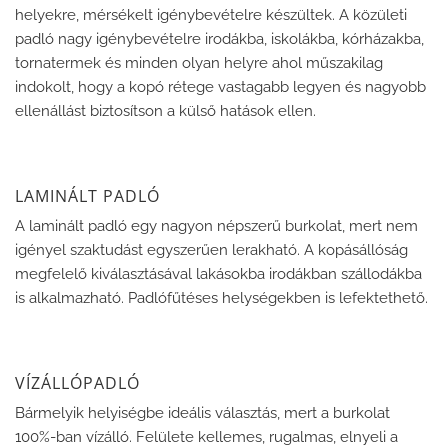
helyekre, mérsékelt igénybevételre készültek. A közületi
padló nagy igénybevételre irodákba, iskolákba, kórházakba,
tornatermek és minden olyan helyre ahol műszakilag
indokolt, hogy a kopó rétege vastagabb legyen és nagyobb
ellenállást biztosítson a külső hatások ellen.
LAMINÁLT PADLÓ
A laminált padló egy nagyon népszerű burkolat, mert nem
igényel szaktudást egyszerűen lerakható. A kopásállóság
megfelelő kiválasztásával lakásokba irodákban szállodákba
is alkalmazható. Padlófűtéses helységekben is lefektethető.
VÍZÁLLÓPADLÓ
Bármelyik helyiségbe ideális választás, mert a burkolat
100%-ban vízálló. Felülete kellemes, rugalmas, elnyeli a