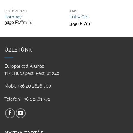
FUTÓSZŐNYEG
IPARI
Bombay
Entry Gel
3690
Ft/
fm
-től
2
3290
Ft/
m
ÜZLETÜNK
Europarkett Áruház
1173 Budapest, Pesti út 240.
Mobil: +36 20 2626 700
Telefon: +36 1 2581 371