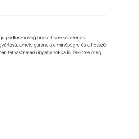
őségű padlószőnyeg hurkolt szerkezetének
 gyártású, amely garancia a minőségre és a hosszú
ipari felhasználású ingatlanokba is. Tekintse meg