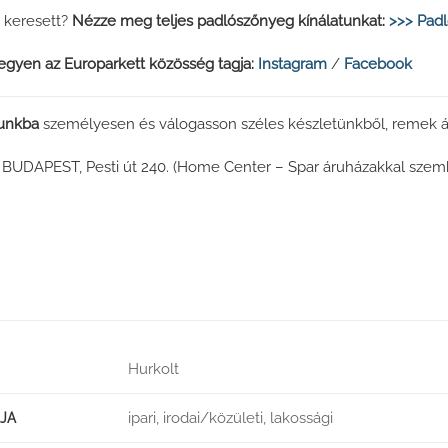
 keresett?
Nézze meg teljes padlószőnyeg kínálatunkat:
>>> Padl
legyen az Europarkett közösség tagja:
Instagram
/
Facebook
zunkba
személyesen és válogasson széles készletünkből, remek áro
. BUDAPEST, Pesti út 240. (Home Center – Spar áruházakkal szem
Hurkolt
ipari, irodai/közületi, lakossági
JA