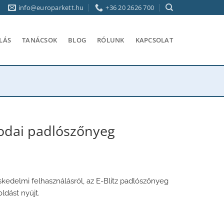
info@europarkett.hu
+36 20 2626 700
LÁS
TANÁCSOK
BLOG
RÓLUNK
KAPCSOLAT
irodai padlószőnyeg
kedelmi felhasználásról, az E-Blitz padlószőnyeg
dást nyújt.