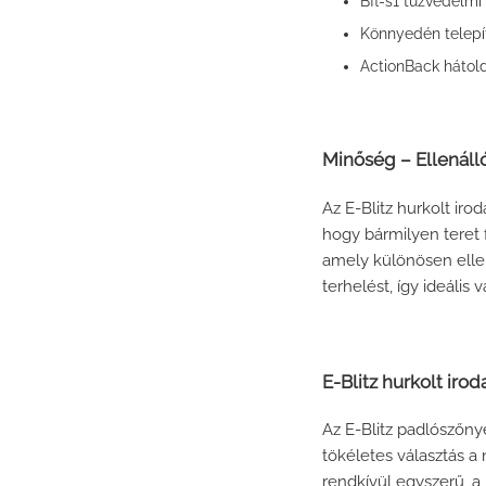
Bfl-s1 tűzvédelmi 
Könnyedén telepít
ActionBack hátol
Minőség – Ellenáll
Az E-Blitz hurkolt ir
hogy bármilyen teret f
amely különösen ellen
terhelést, így ideális
E-Blitz hurkolt iro
Az E-Blitz padlószőny
tökéletes választás a
rendkívül egyszerű, a