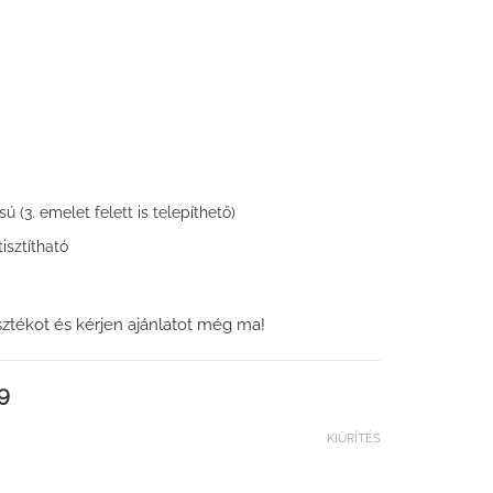
ú (3. emelet felett is telepíthető)
isztítható
sztékot és kérjen ajánlatot még ma!
9
KIÜRÍTÉS