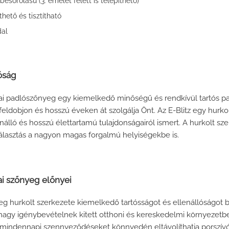
besorolású (3. emelet felett is telepíthető)
hető és tisztítható
dal
óság
odai padlószőnyeg egy kiemelkedő minőségű és rendkívül tartós p
eldobjon és hosszú éveken át szolgálja Önt. Az E-Blitz egy hurkolt
álló és hosszú élettartamú tulajdonságairól ismert. A hurkolt sz
 választás a nagyon magas forgalmú helyiségekbe is.
dai szőnyeg előnyei
eg hurkolt szerkezete kiemelkedő tartósságot és ellenállóságot b
 nagy igénybevételnek kitett otthoni és kereskedelmi környezetb
 mindennapi szennyeződéseket könnyedén eltávolíthatja porszívóva