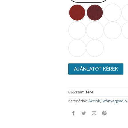
AJÁNLATOT KÉREK
Cikkszám:
N/A
Kategóriák:
Akciók
,
Szőnyegpadló