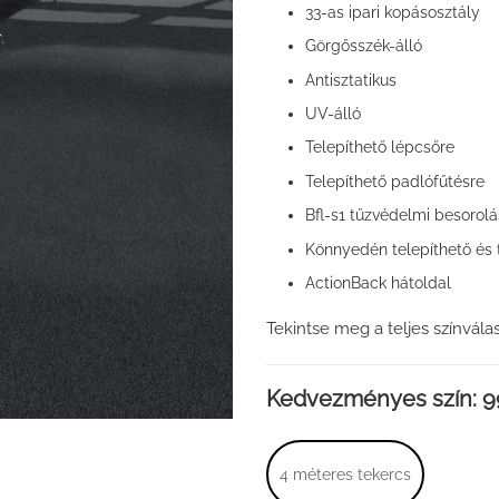
33-as ipari kopásosztály
Görgősszék-álló
Antisztatikus
UV-álló
Telepíthető lépcsőre
Telepíthető padlófűtésre
Bfl-s1 tűzvédelmi besorolás
Könnyedén telepíthető és t
ActionBack hátoldal
Tekintse meg a teljes színvála
Kedvezményes szín: 9
4 méteres tekercs