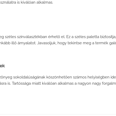
asználatra is kiválóan alkalmas.
g széles színválasztékban érhető el. Ez a széles paletta biztosít
nkább illő árnyalatot. Javasoljuk, hogy tekintse meg a termék galé
tek
ószőnyeg sokoldalúságának köszönhetően számos helyiségben ideál
ásra is. Tartóssága miatt kiválóan alkalmas a nagyon nagy forgalmú