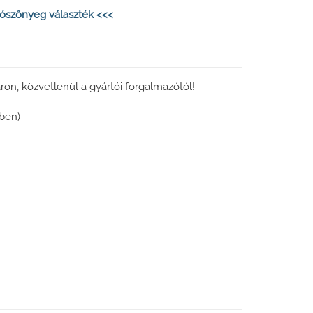
ószőnyeg választék <<<
n, közvetlenül a gyártói forgalmazótól!
ben)