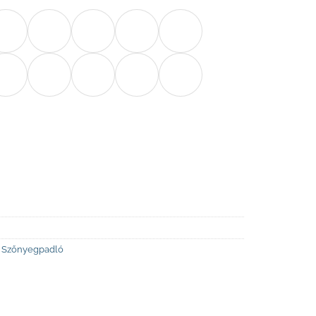
,
Szőnyegpadló