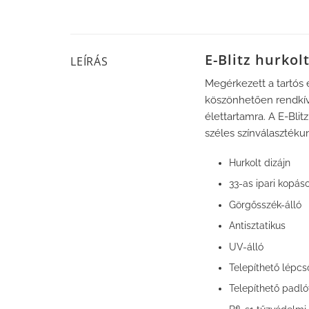
E-Blitz hurkol
LEÍRÁS
Megérkezett a tartós 
köszönhetően rendkívü
élettartamra. A E-Blit
széles színválasztéku
Hurkolt dizájn
33-as ipari kopás
Görgősszék-álló
Antisztatikus
UV-álló
Telepíthető lépcs
Telepíthető padló