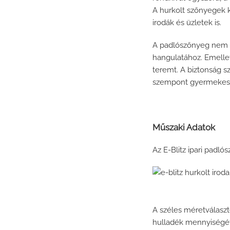
A hurkolt szőnyegek 
irodák és üzletek is.
A padlószőnyeg nem cs
hangulatához. Emellet
teremt. A biztonság s
szempont gyermekes 
Műszaki Adatok
Az E-Blitz ipari padló
A széles méretválaszt
hulladék mennyiségét