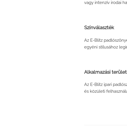
vagy intenzív irodai h
Színválaszték
Az E-Blitz padlószőnye
egyéni stílusához legi
Alkalmazási terüle
Az E-Blitz ipari padl
és közületi felhasznál