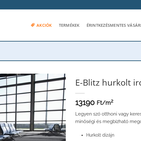
AKCIÓK
TERMÉKEK
ÉRINTKEZÉSMENTES VÁSÁR
E-Blitz hurkolt 
13190
2
Ft/
m
Legyen szó otthoni vagy keres
minőségi és megbízható megol
Hurkolt dizájn