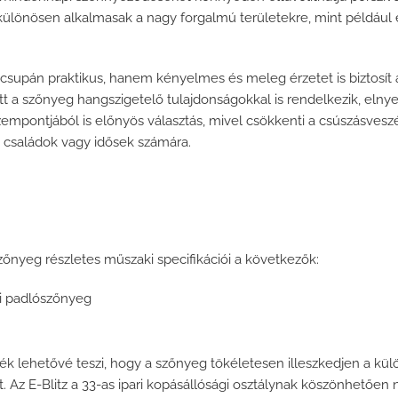
különösen alkalmasak a nagy forgalmú területekre, mint például
upán praktikus, hanem kényelmes és meleg érzetet is biztosít a 
t a szőnyeg hangszigetelő tulajdonságokkal is rendelkezik, elnye
zempontjából is előnyös választás, mivel csökkenti a csúszásvesz
családok vagy idősek számára.
szőnyeg részletes műszaki specifikációi a következők:
ék lehetővé teszi, hogy a szőnyeg tökéletesen illeszkedjen a kü
. Az E-Blitz a 33-as ipari kopásállósági osztálynak köszönhetőe