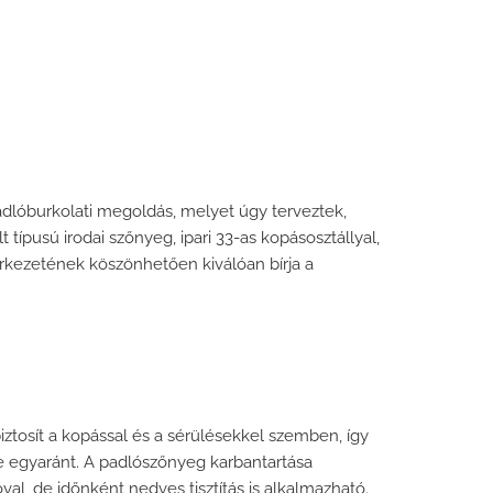
adlóburkolati megoldás, melyet úgy terveztek,
 típusú irodai szőnyeg, ipari 33-as kopásosztállyal,
erkezetének köszönhetően kiválóan bírja a
iztosít a kopással és a sérülésekkel szemben, így
e egyaránt. A padlószőnyeg karbantartása
l, de időnként nedves tisztítás is alkalmazható.