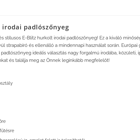
t irodai padlószőnyeg
és stílusos E-Blitz hurkolt irodai padlószőnyeg! Ez a kiváló min
l strapabíró és ellenálló a mindennapi használat során. Európai
z padlószőnyeg ideális választás nagy forgalmú irodába, közületi, 
nkat és találja meg az Önnek leginkább megfelelőt!
osztály
őre
fűtésre