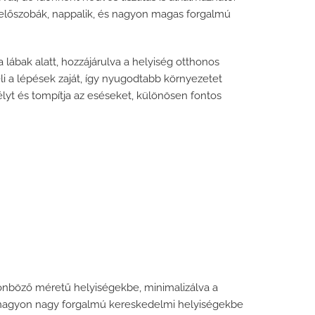
 előszobák, nappalik, és nagyon magas forgalmú
lábak alatt, hozzájárulva a helyiség otthonos
li a lépések zaját, így nyugodtabb környezetet
élyt és tompítja az eséseket, különösen fontos
lönböző méretű helyiségekbe, minimalizálva a
n nagyon nagy forgalmú kereskedelmi helyiségekbe