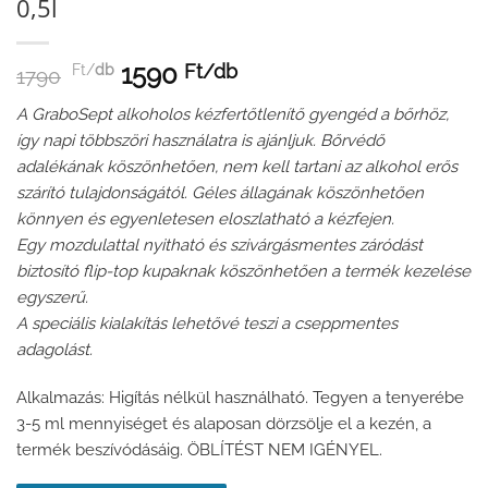
0,5l
1590
Ft/
db
Ft/
db
1790
A GraboSept alkoholos kézfertőtlenítő gyengéd a bőrhöz,
így napi többszöri használatra is ajánljuk. Bőrvédő
adalékának köszönhetően, nem kell tartani az alkohol erős
szárító tulajdonságától. Géles állagának köszönhetően
könnyen és egyenletesen eloszlatható a kézfejen.
Egy mozdulattal nyitható és szivárgásmentes záródást
biztosító flip-top kupaknak köszönhetően a termék kezelése
egyszerű.
A speciális kialakítás lehetővé teszi a cseppmentes
adagolást.
Alkalmazás: Higítás nélkül használható. Tegyen a tenyerébe
3-5 ml mennyiséget és alaposan dörzsölje el a kezén, a
termék beszívódásáig. ÖBLÍTÉST NEM IGÉNYEL.