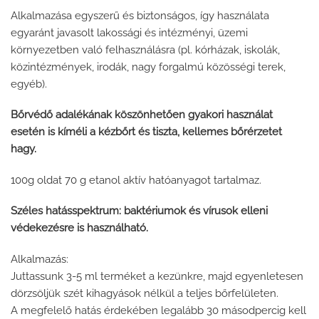
Alkalmazása egyszerű és biztonságos, így használata
egyaránt javasolt lakossági és intézményi, üzemi
környezetben való felhasználásra (pl. kórházak, iskolák,
közintézmények, irodák, nagy forgalmú közösségi terek,
egyéb).
Bőrvédő adalékának köszönhetően gyakori használat
esetén is kíméli a kézbőrt és tiszta, kellemes bőrérzetet
hagy.
100g oldat 70 g etanol aktív hatóanyagot tartalmaz.
Széles hatásspektrum: baktériumok és vírusok elleni
védekezésre is használható.
Alkalmazás:
Juttassunk 3-5 ml terméket a kezünkre, majd egyenletesen
dörzsöljük szét kihagyások nélkül a teljes bőrfelületen.
A megfelelő hatás érdekében legalább 30 másodpercig kell