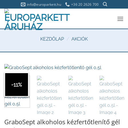
Skip
info@europarkett.hu
+36 20 2626 700
to
content
KEZDŐLAP
/
AKCIÓK
-11%
GraboSept alkoholos kézfertőtlenítő gél