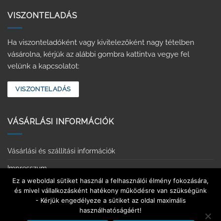
VISZONTELADÁS
Ha viszonteladóként vagy kivitelezőként nagy tételben
vásárolna, kérjük az alábbi gombra kattintva vegye fel
velünk a kapcsolatot:
VISZONTELADÁS
VÁSÁRLÁSI INFORMÁCIÓK
Vásárlási és szállítási információk
Impresszum
Ez a weboldal sütiket használ a felhasználói élmény fokozására,
Adatvédelmi tájékoztató
és mivel vállalkozásként hatékony működésre van szükségünk
- Kérjük engedélyeze a sütiket az oldal maximális
Érintkezésmentes vásárlás
használhatóságáért!
Elállás a szerződéstől