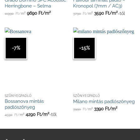
Grabo Domino SPC Acoustic
Flavour laminált padló –
Herringbone – Selma
Kronopol (7mm / AC3)
2
2
2
2
9690
Ft/
m
3590
Ft/
m
-től
11990
Ft/
m
3790
Ft/
m
-7%
-15%
SZŐNYEGPADLÓ
SZŐNYEGPADLÓ
Bossanova mintás
Milano mintás padlószőnyeg
padlószőnyeg
2
2
3390
Ft/
m
3990
Ft/
m
2
2
4290
Ft/
m
-től
4590
Ft/
m