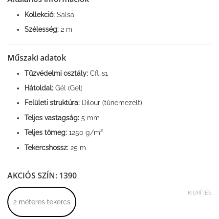
Kollekció:
Salsa
Szélesség:
2 m
Műszaki adatok
Tűzvédelmi osztály:
Cfl-s1
Hátoldal:
Gél (Gel)
Felületi struktúra:
Dilour (tűnemezelt)
Teljes vastagság:
5 mm
Teljes tömeg:
1250 g/m²
Tekercshossz:
25 m
AKCIÓS SZÍN: 1390
KIÜRÍTÉS
2 méteres tekercs