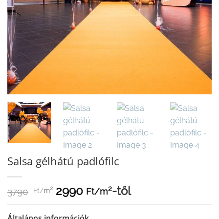
Salsa gélhátú padlófilc
2990
-től
2
2
Ft/
m
3790
Ft/
m
Általános információk