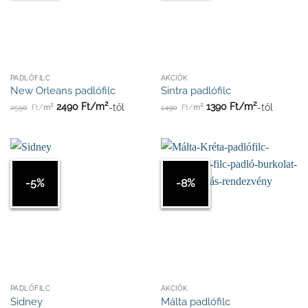
PADLÓFILC
AKCIÓK
New Orleans padlófilc
Sintra padlófilc
2
2
2
2
2490
Ft/
m
-től
1390
Ft/
m
-től
2590
Ft/
m
1490
Ft/
m
-5%
-8%
PADLÓFILC
AKCIÓK
Sidney
Málta padlófilc