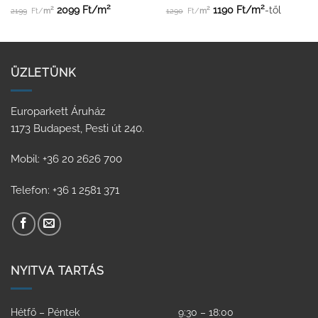
2
2
2
2
2099
Ft/
m
1190
Ft/
m
-től
2199
Ft/
m
1290
Ft/
m
ÜZLETÜNK
Europarkett Áruház
1173 Budapest, Pesti út 240.
Mobil: +36 20 2626 700
Telefon: +36 1 2581 371
NYITVA TARTÁS
Hétfő – Péntek
9:30 – 18:00