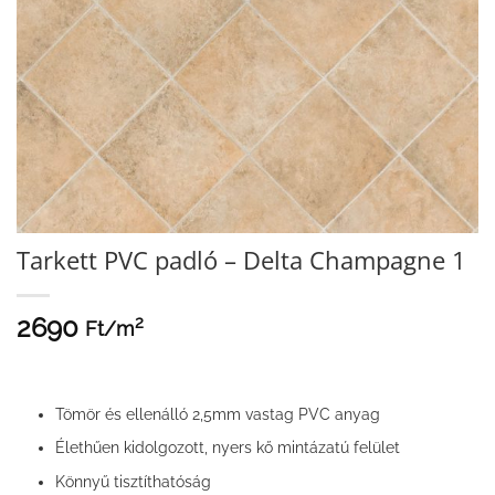
Tarkett PVC padló – Delta Champagne 1
2690
2
Ft/
m
Tömör és ellenálló 2,5mm vastag PVC anyag
Élethűen kidolgozott, nyers kő mintázatú felület
Könnyű tisztíthatóság