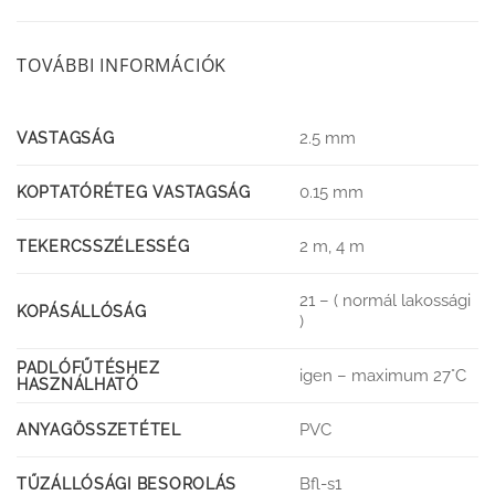
TOVÁBBI INFORMÁCIÓK
2.5 mm
VASTAGSÁG
0.15 mm
KOPTATÓRÉTEG VASTAGSÁG
2 m, 4 m
TEKERCSSZÉLESSÉG
21 – ( normál lakossági
KOPÁSÁLLÓSÁG
)
PADLÓFŰTÉSHEZ
igen – maximum 27°C
HASZNÁLHATÓ
PVC
ANYAGÖSSZETÉTEL
Bfl-s1
TŰZÁLLÓSÁGI BESOROLÁS