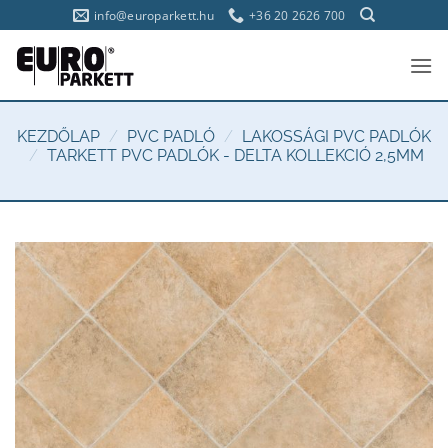
Skip
info@europarkett.hu
+36 20 2626 700
to
content
KEZDŐLAP
/
PVC PADLÓ
/
LAKOSSÁGI PVC PADLÓK
/
TARKETT PVC PADLÓK - DELTA KOLLEKCIÓ 2,5MM