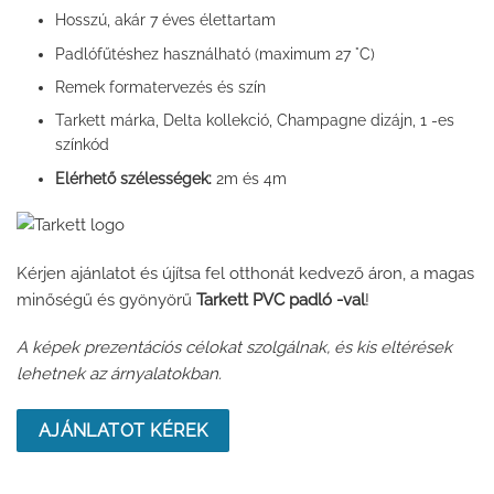
Hosszú, akár 7 éves élettartam
Padlófűtéshez használható (maximum 27 °C)
Remek formatervezés és szín
Tarkett márka, Delta kollekció, Champagne dizájn, 1 -es
színkód
Elérhető szélességek:
2m és 4m
Kérjen ajánlatot és újítsa fel otthonát kedvező áron, a magas
minőségű és gyönyörű
Tarkett PVC padló -val
!
A képek prezentációs célokat szolgálnak, és kis eltérések
lehetnek az árnyalatokban.
AJÁNLATOT KÉREK