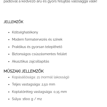
padlóval a kedvező árú és gyors felújítás valósággá válik!
JELLEMZŐK
Költséghatékony
Modern formatervezés és színek
Praktikus és gyorsan telepíthető
Biztonságos csúszásmentes felület
Akusztikus zajcsillapítás
MŰSZAKI JELLEMZŐK
Kopásállósága:
21 (normál lakossági)
Teljes vastagsága:
2,50 mm
Koptatóréteg vastagsága:
0,15 mm
Súlya:
1600 g / m2