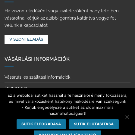
Ha viszonteladóként vagy kivitelezőként nagy tételben
vásárolna, kérjük az alábbi gombra kattintva vegye fel
velünk a kapcsolatot:
VISZONTELADÁS
VÁSÁRLÁSI INFORMÁCIÓK
Vásárlási és szállítási információk
Impresszum
Ez a weboldal sütiket használ a felhasználói élmény fokozására,
Adatvédelmi tájékoztató
és mivel vállalkozásként hatékony működésre van szükségünk
- Kérjük engedélyeze a sütiket az oldal maximális
Érintkezésmentes vásárlás
használhatóságáért!
Elállás a szerződéstől
SÜTIK ELFOGADÁSA
SÜTIK ELUTASÍTÁSA