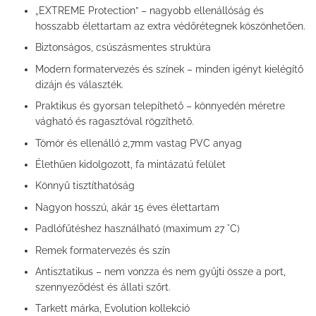
„EXTREME Protection” – nagyobb ellenállóság és
hosszabb élettartam az extra védőrétegnek köszönhetően.
Biztonságos, csúszásmentes struktúra
Modern formatervezés és színek – minden igényt kielégítő
dizájn és választék.
Praktikus és gyorsan telepíthető – könnyedén méretre
vágható és ragasztóval rögzíthető.
Tömör és ellenálló 2,7mm vastag PVC anyag
Élethűen kidolgozott, fa mintázatú felület
Könnyű tisztíthatóság
Nagyon hosszú, akár 15 éves élettartam
Padlófűtéshez használható (maximum 27 °C)
Remek formatervezés és szín
Antisztatikus – nem vonzza és nem gyűjti össze a port,
szennyeződést és állati szőrt.
Tarkett márka, Evolution kollekció