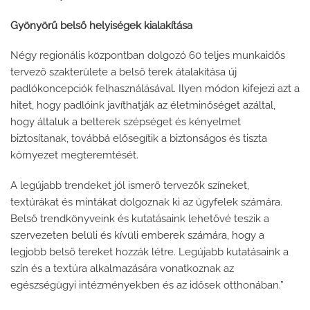
Gyönyörű belső helyiségek kialakítása
Négy regionális központban dolgozó 60 teljes munkaidős
tervező szakterülete a belső terek átalakítása új
padlókoncepciók felhasználásával. Ilyen módon kifejezi azt a
hitet, hogy padlóink ​​javíthatják az életminőséget azáltal,
hogy általuk a belterek szépséget és kényelmet
biztosítanak, továbbá elősegítik a biztonságos és tiszta
környezet megteremtését.
A legújabb trendeket jól ismerő tervezők színeket,
textúrákat és mintákat dolgoznak ki az ügyfelek számára.
Belső trendkönyveink és kutatásaink lehetővé teszik a
szervezeten belüli és kívüli emberek számára, hogy a
legjobb belső tereket hozzák létre. Legújabb kutatásaink a
szín és a textúra alkalmazására vonatkoznak az
egészségügyi intézményekben és az idősek otthonában.”