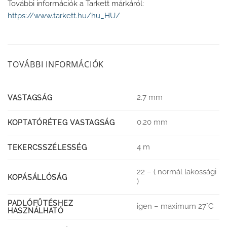
További információk a Tarkett márkáról:
https://www.tarkett.hu/hu_HU/
TOVÁBBI INFORMÁCIÓK
2.7 mm
VASTAGSÁG
0.20 mm
KOPTATÓRÉTEG VASTAGSÁG
4 m
TEKERCSSZÉLESSÉG
22 – ( normál lakossági
KOPÁSÁLLÓSÁG
)
PADLÓFŰTÉSHEZ
igen – maximum 27°C
HASZNÁLHATÓ