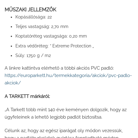
MŰSZAKI JELLEMZŐK
Kopásállósága:
22
2,70 mm
Teljes vastagság:
0,20 mm
Koptatóréteg vastagsága:
Extreme Protection „
Extra védőréteg: ”
1750 g / m2
Súly:
A linkre kattintva elérhető a többi akciós PVC padló:
https://europarkett.hu/termekkategoria/akciok/pvc-padlo-
akciok/
A TARKETT márkáról:
„A Tarkett több mint 140 éve keményen dolgozik, hogy az
ügyfeleinek a lehető legjobb padlót biztosítsa.
Célunk az, hogy az egész iparágat oly módon vezessük,
hogy a padlóburkolatok gyártása fenntartható módon