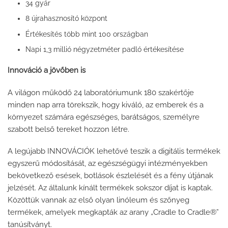
34 gyár
8 újrahasznosító központ
Értékesítés több mint 100 országban
Napi 1,3 millió négyzetméter padló értékesítése
Innováció a jövőben is
A világon működő 24 laboratóriumunk 180 szakértője
minden nap arra törekszik, hogy kiváló, az emberek és a
környezet számára egészséges, barátságos, személyre
szabott belső tereket hozzon létre.
A legújabb INNOVÁCIÓK lehetővé teszik a digitális termékek
egyszerű módosítását, az egészségügyi intézményekben
bekövetkező esések, botlások észlelését és a fény útjának
jelzését. Az általunk kínált termékek sokszor díjat is kaptak.
Közöttük vannak az első olyan linóleum és szőnyeg
termékek, amelyek megkapták az arany „Cradle to Cradle®”
tanúsítványt.