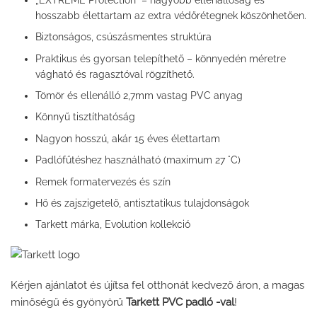
hosszabb élettartam az extra védőrétegnek köszönhetően.
Biztonságos, csúszásmentes struktúra
Praktikus és gyorsan telepíthető – könnyedén méretre
vágható és ragasztóval rögzíthető.
Tömör és ellenálló 2,7mm vastag PVC anyag
Könnyű tisztíthatóság
Nagyon hosszú, akár 15 éves élettartam
Padlófűtéshez használható (maximum 27 °C)
Remek formatervezés és szín
Hő és zajszigetelő, antisztatikus tulajdonságok
Tarkett márka, Evolution kollekció
Kérjen ajánlatot és újítsa fel otthonát kedvező áron, a magas
minőségű és gyönyörű
Tarkett PVC padló -val
!