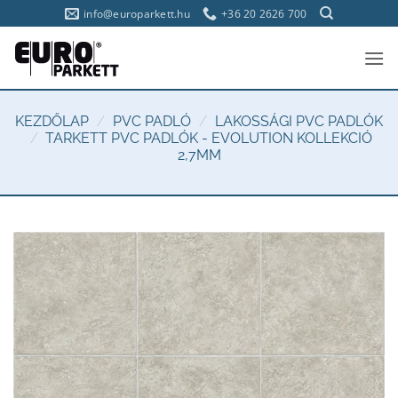
Skip
info@europarkett.hu
+36 20 2626 700
to
content
KEZDŐLAP
/
PVC PADLÓ
/
LAKOSSÁGI PVC PADLÓK
/
TARKETT PVC PADLÓK - EVOLUTION KOLLEKCIÓ
2,7MM