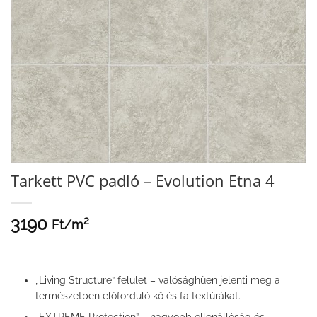
Tarkett PVC padló – Evolution Etna 4
3190
2
Ft/
m
„Living Structure” felület – valósághűen jelenti meg a
természetben előforduló kő és fa textúrákat.
„EXTREME Protection” – nagyobb ellenállóság és