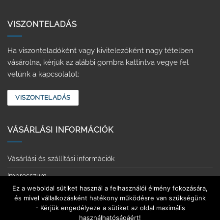
VISZONTELADÁS
Ha viszonteladóként vagy kivitelezőként nagy tételben
vásárolna, kérjük az alábbi gombra kattintva vegye fel
velünk a kapcsolatot:
VISZONTELADÁS
VÁSÁRLÁSI INFORMÁCIÓK
Vásárlási és szállítási információk
Impresszum
Ez a weboldal sütiket használ a felhasználói élmény fokozására,
Adatvédelmi tájékoztató
és mivel vállalkozásként hatékony működésre van szükségünk
- Kérjük engedélyeze a sütiket az oldal maximális
Érintkezésmentes vásárlás
használhatóságáért!