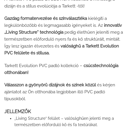
dizájn és a stílus evolúciója a Tarkett -től!
Gazdag formatervezése és színválasztéka
kielégíti a
legkülönbözőbb és legmagasabb igényeket is. Az
innovatív
„Living Structure” technológia
pedig élethűen jeleníti meg a
természetben előforduló nyers fa és kő struktúráit, mintáit.
Így lesz igazán élvezetes és
valósághű a Tarkett Evolution
PVC felülete és stílusa.
Tarkett Evolution PVC padló kollekció –
csúcstechnológia
otthonában!
Válasszon a gyönyörű dizájnok és színek közül
és kérjen
ajánlatot az Ön otthonába legjobban illő PVC padló
típusokból.
JELLEMZŐK
„Living Structure” felület – valósághűen jelenti meg a
természetben előforduló kő és fa textúrákat.