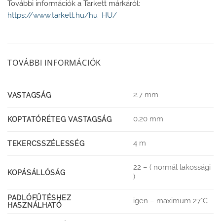
További információk a Tarkett márkáról:
https://www.tarkett.hu/hu_HU/
TOVÁBBI INFORMÁCIÓK
2.7 mm
VASTAGSÁG
0.20 mm
KOPTATÓRÉTEG VASTAGSÁG
4 m
TEKERCSSZÉLESSÉG
22 – ( normál lakossági
KOPÁSÁLLÓSÁG
)
PADLÓFŰTÉSHEZ
igen – maximum 27°C
HASZNÁLHATÓ