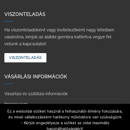
VISZONTELADÁS
Ha viszonteladóként vagy kivitelezőként nagy tételben
vásárolna, kérjük az alábbi gombra kattintva vegye fel
velünk a kapcsolatot:
VISZONTELADÁS
VÁSÁRLÁSI INFORMÁCIÓK
Vásárlási és szállítási információk
Impresszum
Ez a weboldal sütiket használ a felhasználói élmény fokozására,
Adatvédelmi tájékoztató
és mivel vállalkozásként hatékony működésre van szükségünk
- Kérjük engedélyeze a sütiket az oldal maximális
Érintkezésmentes vásárlás
használhatóságáért!