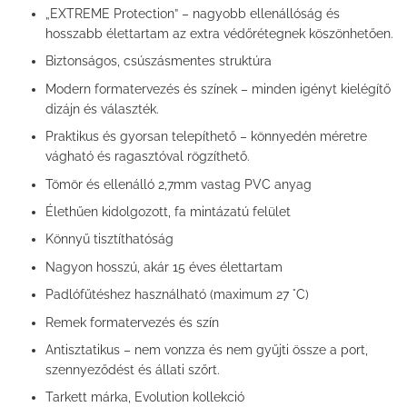
„EXTREME Protection” – nagyobb ellenállóság és
hosszabb élettartam az extra védőrétegnek köszönhetően.
Biztonságos, csúszásmentes struktúra
Modern formatervezés és színek – minden igényt kielégítő
dizájn és választék.
Praktikus és gyorsan telepíthető – könnyedén méretre
vágható és ragasztóval rögzíthető.
Tömör és ellenálló 2,7mm vastag PVC anyag
Élethűen kidolgozott, fa mintázatú felület
Könnyű tisztíthatóság
Nagyon hosszú, akár 15 éves élettartam
Padlófűtéshez használható (maximum 27 °C)
Remek formatervezés és szín
Antisztatikus – nem vonzza és nem gyűjti össze a port,
szennyeződést és állati szőrt.
Tarkett márka, Evolution kollekció