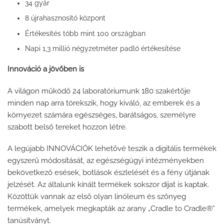
34 gyár
8 újrahasznosító központ
Értékesítés több mint 100 országban
Napi 1,3 millió négyzetméter padló értékesítése
Innováció a jövőben is
A világon működő 24 laboratóriumunk 180 szakértője
minden nap arra törekszik, hogy kiváló, az emberek és a
környezet számára egészséges, barátságos, személyre
szabott belső tereket hozzon létre.
A legújabb INNOVÁCIÓK lehetővé teszik a digitális termékek
egyszerű módosítását, az egészségügyi intézményekben
bekövetkező esések, botlások észlelését és a fény útjának
jelzését. Az általunk kínált termékek sokszor díjat is kaptak.
Közöttük vannak az első olyan linóleum és szőnyeg
termékek, amelyek megkapták az arany „Cradle to Cradle®”
tanúsítványt.