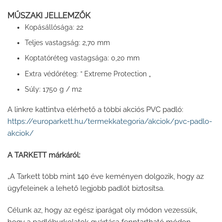
MŰSZAKI JELLEMZŐK
Kopásállósága:
22
2,70 mm
Teljes vastagság:
0,20 mm
Koptatóréteg vastagsága:
Extreme Protection „
Extra védőréteg: ”
1750 g / m2
Súly:
A linkre kattintva elérhető a többi akciós PVC padló:
https://europarkett.hu/termekkategoria/akciok/pvc-padlo-
akciok/
A TARKETT márkáról:
„A Tarkett több mint 140 éve keményen dolgozik, hogy az
ügyfeleinek a lehető legjobb padlót biztosítsa.
Célunk az, hogy az egész iparágat oly módon vezessük,
hogy a padlóburkolatok gyártása fenntartható módon