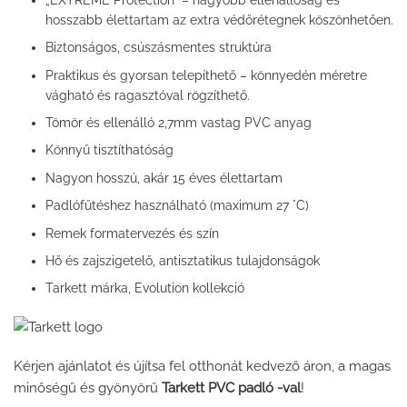
hosszabb élettartam az extra védőrétegnek köszönhetően.
Biztonságos, csúszásmentes struktúra
Praktikus és gyorsan telepíthető – könnyedén méretre
vágható és ragasztóval rögzíthető.
Tömör és ellenálló 2,7mm vastag PVC anyag
Könnyű tisztíthatóság
Nagyon hosszú, akár 15 éves élettartam
Padlófűtéshez használható (maximum 27 °C)
Remek formatervezés és szín
Hő és zajszigetelő, antisztatikus tulajdonságok
Tarkett márka, Evolution kollekció
Kérjen ajánlatot és újítsa fel otthonát kedvező áron, a magas
minőségű és gyönyörű
Tarkett PVC padló -val
!