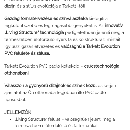
dizájn és a stílus evolúciója a Tarkett -től!
Gazdag formatervezése és színválasztéka
kielégíti a
legkülönbözőbb és legmagasabb igényeket is. Az
innovatív
„Living Structure” technológia
pedig élethűen jeleníti meg a
természetben előforduló nyers fa és kő struktúráit, mintáit.
Így lesz igazán élvezetes és
valósághű a Tarkett Evolution
PVC felülete és stílusa.
Tarkett Evolution PVC padló kollekció –
csúcstechnológia
otthonában!
Válasszon a gyönyörű dizájnok és színek közül
és kérjen
ajánlatot az Ön otthonába legjobban illő PVC padló
típusokból.
JELLEMZŐK
„Living Structure” felület – valósághűen jelenti meg a
természetben előforduló kő és fa textúrákat.