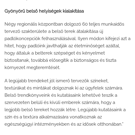
Gyönyörű belső helyiségek kialakítása
Négy regionális központban dolgozó 60 teljes munkaidős
tervező szakterülete a belső terek átalakítása új
padlókoncepciók felhasználásával. Ilyen módon kifejezi azt a
hitet, hogy padlóink ​​javíthatják az életminőséget azáltal,
hogy általuk a belterek szépséget és kényelmet
biztosítanak, továbbá elősegítik a biztonságos és tiszta
környezet megteremtését.
A legújabb trendeket jól ismerő tervezők színeket,
textúrákat és mintákat dolgoznak ki az ügyfelek számára.
Belső trendkönyveink és kutatásaink lehetővé teszik a
szervezeten belüli és kívüli emberek számára, hogy a
legjobb belső tereket hozzák létre. Legújabb kutatásaink a
szín és a textúra alkalmazására vonatkoznak az
egészségügyi intézményekben és az idősek otthonában.”