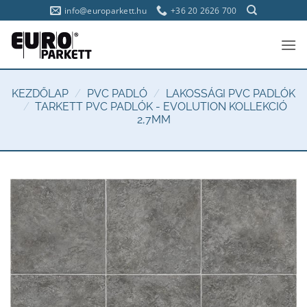
Skip
info@europarkett.hu
+36 20 2626 700
to
content
KEZDŐLAP
/
PVC PADLÓ
/
LAKOSSÁGI PVC PADLÓK
/
TARKETT PVC PADLÓK - EVOLUTION KOLLEKCIÓ
2,7MM