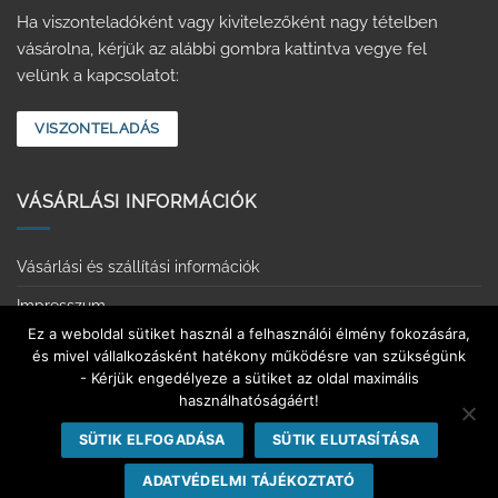
Ha viszonteladóként vagy kivitelezőként nagy tételben
vásárolna, kérjük az alábbi gombra kattintva vegye fel
velünk a kapcsolatot:
VISZONTELADÁS
VÁSÁRLÁSI INFORMÁCIÓK
Vásárlási és szállítási információk
Impresszum
Ez a weboldal sütiket használ a felhasználói élmény fokozására,
Adatvédelmi tájékoztató
és mivel vállalkozásként hatékony működésre van szükségünk
- Kérjük engedélyeze a sütiket az oldal maximális
Érintkezésmentes vásárlás
használhatóságáért!
Elállás a szerződéstől
SÜTIK ELFOGADÁSA
SÜTIK ELUTASÍTÁSA
ADATVÉDELMI TÁJÉKOZTATÓ
Copyright 2026 ©
Europarkett Áruház
| Minden jog fenntartva