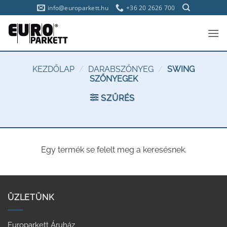
Skip
info@europarkett.hu
+36 20 2626 700
to
content
KEZDŐLAP
/
DARABSZŐNYEG
/
SWING
SZŐNYEGEK
SZŰRÉS
Egy termék se felelt meg a keresésnek.
ÜZLETÜNK
Europarkett Áruház