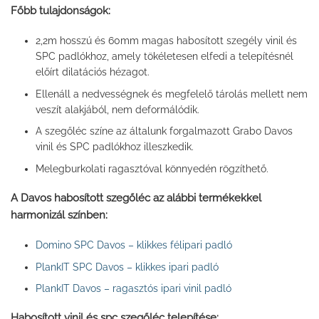
Főbb tulajdonságok:
2,2m hosszú és 60mm magas habosított szegély vinil és
SPC padlókhoz, amely tökéletesen elfedi a telepítésnél
előírt dilatációs hézagot.
Ellenáll a nedvességnek és megfelelő tárolás mellett nem
veszít alakjából, nem deformálódik.
A szegőléc színe az általunk forgalmazott Grabo Davos
vinil és SPC padlókhoz illeszkedik.
Melegburkolati ragasztóval könnyedén rögzíthető.
A Davos habosított szegőléc az alábbi termékekkel
harmonizál színben:
Domino SPC Davos – klikkes félipari padló
PlankIT SPC Davos – klikkes ipari padló
PlankIT Davos – ragasztós ipari vinil padló
Habosított vinil és spc szegőléc telepítése: