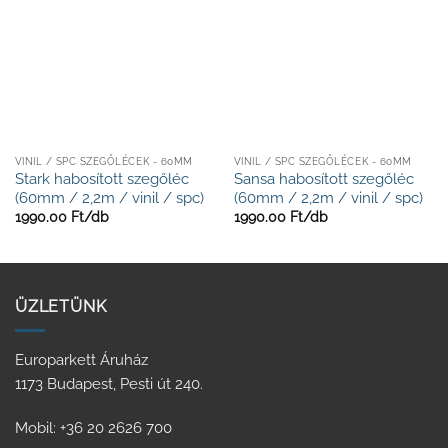
VINIL / SPC SZEGŐLÉCEK - 60MM
VINIL / SPC SZEGŐLÉCEK - 60MM
Stark habosított szegőléc
Sansa habosított szegőléc
(60mm / 2,2m / vinil / spc)
(60mm / 2,2m / vinil / spc)
1990.00
Ft/
db
1990.00
Ft/
db
ÜZLETÜNK
Europarkett Áruház
1173 Budapest, Pesti út 240.
Mobil: +36 20 2626 700