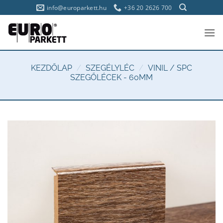
Skip
info@europarkett.hu
+36 20 2626 700
to
content
KEZDŐLAP
/
SZEGÉLYLÉC
/
VINIL / SPC
SZEGŐLÉCEK - 60MM