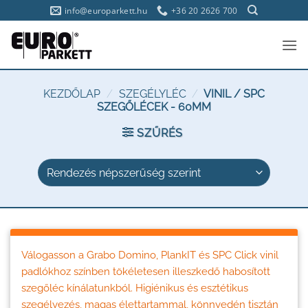
Skip
info@europarkett.hu
+36 20 2626 700
to
content
KEZDŐLAP
/
SZEGÉLYLÉC
/
VINIL / SPC
SZEGŐLÉCEK - 60MM
SZŰRÉS
Válogasson a Grabo Domino, PlankIT és SPC Click vinil
padlókhoz színben tökéletesen illeszkedő habosított
szegőléc kínálatunkból. Higiénikus és esztétikus
szegélyezés, magas élettartammal, könnyedén tisztán