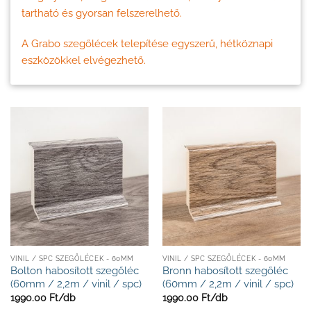
tartható és gyorsan felszerelhető.
A Grabo szegőlécek telepítése egyszerű, hétköznapi
eszközökkel elvégezhető.
VINIL / SPC SZEGŐLÉCEK - 60MM
VINIL / SPC SZEGŐLÉCEK - 60MM
Bolton habosított szegőléc
Bronn habosított szegőléc
(60mm / 2,2m / vinil / spc)
(60mm / 2,2m / vinil / spc)
1990.00
Ft/
db
1990.00
Ft/
db