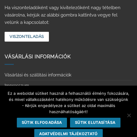
Ha viszonteladóként vagy kivitelezőként nagy tételben
vásárolna, kérjük az alábbi gombra kattintva vegye fel
velünk a kapcsolatot:
VISZONTELADÁS
VÁSÁRLÁSI INFORMÁCIÓK
Vásárlási és szállítási információk
Impresszum
Ez a weboldal sütiket használ a felhasználói élmény fokozására,
Adatvédelmi tájékoztató
és mivel vállalkozásként hatékony működésre van szükségünk
- Kérjük engedélyeze a sütiket az oldal maximális
Érintkezésmentes vásárlás
használhatóságáért!
Elállás a szerződéstől
SÜTIK ELFOGADÁSA
SÜTIK ELUTASÍTÁSA
ADATVÉDELMI TÁJÉKOZTATÓ
Copyright 2026 ©
Europarkett Áruház
| Minden jog fenntartva