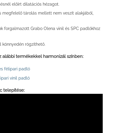
tésnél előírt dilatációs hézagot.
 megfelelő tárolás mellett nem veszít alakjából,
unk forgalmazott Grabo Olena vinil és SPC padlókhoz
l könnyedén rögzíthető.
z alábbi termékekkel harmonizál színben:
s félipari padló
pari vinil padló
c telepítése: