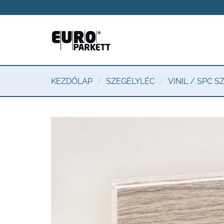
Skip
to
content
KEZDŐLAP
/
SZEGÉLYLÉC
/
VINIL / SPC 