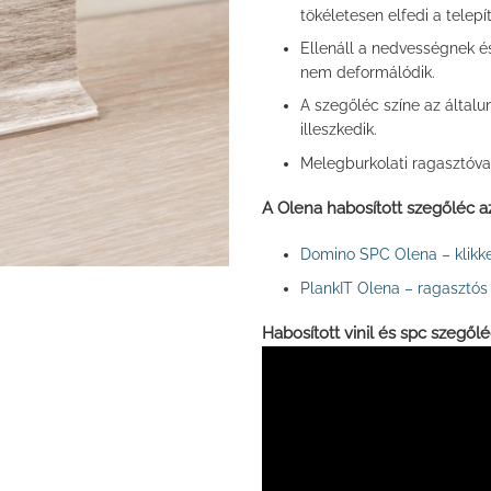
tökéletesen elfedi a telepí
Ellenáll a nedvességnek és
nem deformálódik.
A szegőléc színe az által
illeszkedik.
Melegburkolati ragasztóva
A Olena habosított szegőléc a
Domino SPC Olena – klikke
PlankIT Olena – ragasztós i
Habosított vinil és spc szegőlé