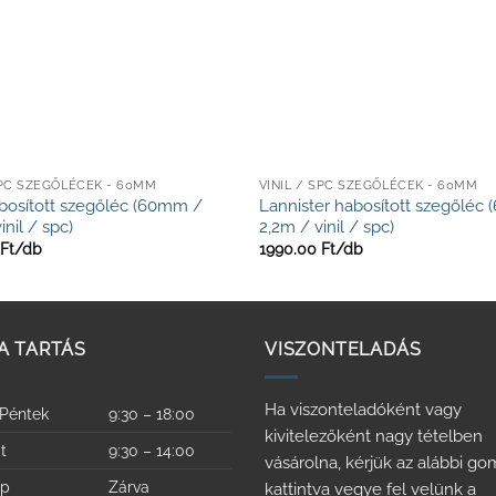
SPC SZEGŐLÉCEK - 60MM
VINIL / SPC SZEGŐLÉCEK - 60MM
abosított szegőléc (60mm /
Lannister habosított szegőléc
inil / spc)
2,2m / vinil / spc)
Ft/
db
1990.00
Ft/
db
A TARTÁS
VISZONTELADÁS
Ha viszonteladóként vagy
 Péntek
9:30 – 18:00
kivitelezőként nagy tételben
t
9:30 – 14:00
vásárolna, kérjük az alábbi g
ap
Zárva
kattintva vegye fel velünk a