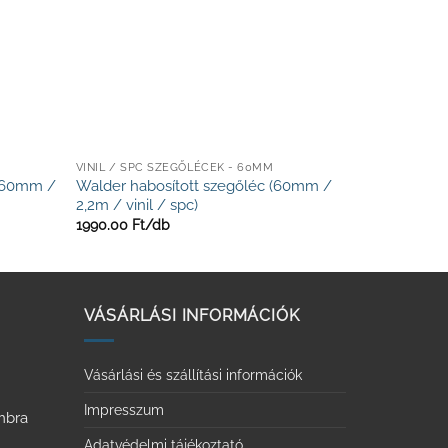
VINIL / SPC SZEGŐLÉCEK - 60MM
 (60mm /
Walder habosított szegőléc (60mm /
2,2m / vinil / spc)
1990.00
Ft/
db
VÁSÁRLÁSI INFORMÁCIÓK
Vásárlási és szállítási információk
Impresszum
ombra
Adatvédelmi tájékoztató