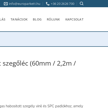
info@europarkett.hu
+36 20 2626 700
LÁS
TANÁCSOK
BLOG
RÓLUNK
KAPCSOLAT
t szegőléc (60mm / 2,2m /
s habosított szegély vinil és SPC padlókhoz, amely