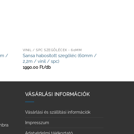
VINIL / SPC SZEGŐLÉCEK - 60MM
mm /
Sansa habosított szegőléc (60mm /
2,2m / vinil / spc)
1990.00
Ft/
db
VÁSÁRLÁSI INFORMÁCIÓK
Vásárlási és szállítási információk
Impresszum
ombra
Adatvédelmi tájékoztató