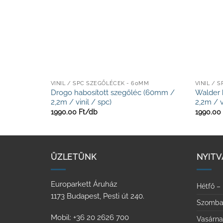
VINIL / SPC SZEGŐLÉCEK - 60MM
VINIL / 
Drogo habosított szegőléc (60mm /
Walder 
2,2m / vinil / spc)
2,2m / v
1990.00
Ft/
db
1990.00
ÜZLETÜNK
NYITV
Europarkett Áruház
Hétfő –
1173 Budapest, Pesti út 240.
Szomba
Mobil: +36 20 2626 700
Vasárn