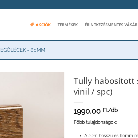
AKCIÓK
TERMÉKEK
ÉRINTKEZÉSMENTES VÁSÁR
SZEGŐLÉCEK - 60MM
Tully habosított
vinil / spc)
1990.00
Ft/
db
Főbb tulajdonságok:
A 2,2m hosszú és 60mm mag