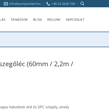
info@europarkett.hu
+36 20 2626 700
LÁS
TANÁCSOK
BLOG
RÓLUNK
KAPCSOLAT
 szegőléc (60mm / 2,2m /
as habosított vinil és SPC szegély, amely