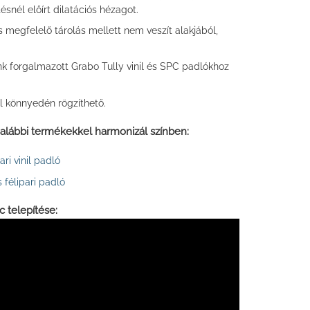
tésnél előírt dilatációs hézagot.
 megfelelő tárolás mellett nem veszít alakjából,
nk forgalmazott Grabo Tully vinil és SPC padlókhoz
l könnyedén rögzíthető.
z alábbi termékekkel harmonizál színben:
ari vinil padló
 félipari padló
c telepítése: