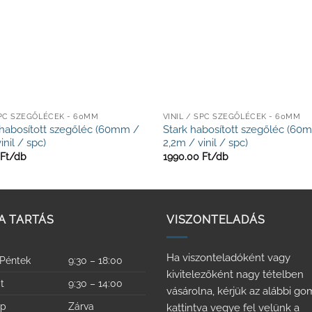
SPC SZEGŐLÉCEK - 60MM
VINIL / SPC SZEGŐLÉCEK - 60MM
habosított szegőléc (60mm /
Stark habosított szegőléc (60
inil / spc)
2,2m / vinil / spc)
Ft/
db
1990.00
Ft/
db
A TARTÁS
VISZONTELADÁS
Ha viszonteladóként vagy
 Péntek
9:30 – 18:00
kivitelezőként nagy tételben
t
9:30 – 14:00
vásárolna, kérjük az alábbi g
ap
Zárva
kattintva vegye fel velünk a