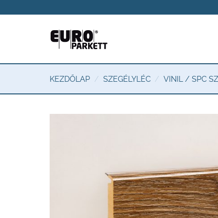
Skip
to
content
KEZDŐLAP
/
SZEGÉLYLÉC
/
VINIL / SPC 