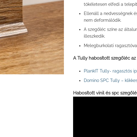
tökéletesen elfedi a telepí
Ellenáll a nedvességnek és
nem deformálódik.
A szegőléc színe az általu
illeszkedik.
Melegburkolati ragasztóva
A Tully habosított szegőléc a
PlankIT Tully- ragasztós ip
Domino SPC Tully – klikkes
Habosított vinil és spc szegőlé