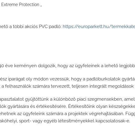
Extreme Protection „
”
rhető a többi akciós PVC padló:
https://europarkett.hu/termekkat
140 éve keményen dolgozik, hogy az ügyfeleinek a lehető legjobb p
gész iparágat oly módon vezessük, hogy a padlóburkolatok gyárt
a felhasználók számára tervezett, teljesen integrált megoldások s
apasztalatot gyűjtöttünk a különböző piaci szegmensekben, ame
lók gyártására és értékesítésére. Értékesítőink olyan készsége
hetnek az ügyfeleink számára a projektek végrehajtásában. Függe
 lakóhelyi, sport- vagy egyéb létesítményekkel kapcsolatosak-e.