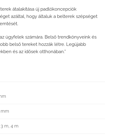
terek átalakítása új padlókoncepciók
őséget azáltal, hogy általuk a belterek szépséget
remtését.
i az ügyfelek számára. Belső trendkönyveink és
jobb belső tereket hozzák létre. Legújabb
ekben és az idősek otthonában.”
 mm
0 mm
 3 m, 4 m