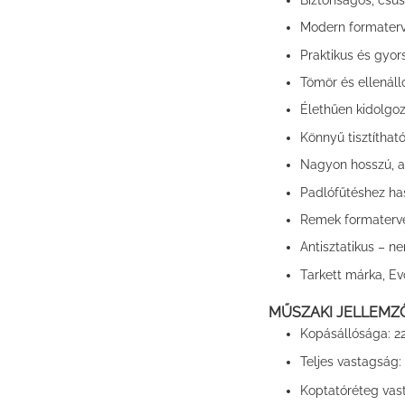
Modern formaterve
Praktikus és gyor
Tömör és ellenál
Élethűen kidolgoz
Könnyű tisztíthat
Nagyon hosszú, a
Padlófűtéshez ha
Remek formaterve
Antisztatikus – n
Tarkett márka, Evo
MŰSZAKI JELLEMZ
Kopásállósága:
2
Teljes vastagság:
Koptatóréteg vas