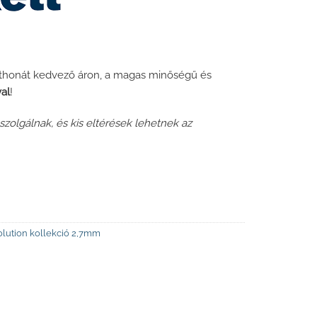
 otthonát kedvező áron, a magas minőségű és
val
!
zolgálnak, és kis eltérések lehetnek az
olution kollekció 2,7mm