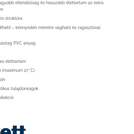
gyobb ellenállóság és hosszabb élettartam az extra
n.
s struktúra
píthető – könnyedén méretre vágható és ragasztóval
 vastag PVC anyag
es élettartam
ó (maximum 27 °C)
zín
atikus tulajdonságok
llekció