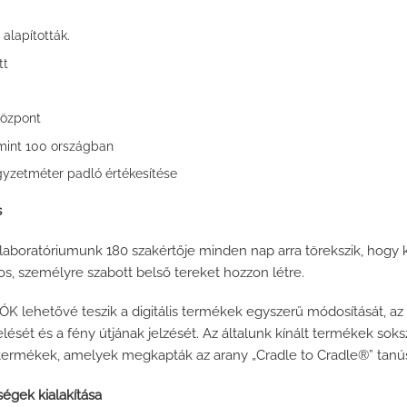
alapították.
tt
központ
 mint 100 országban
égyzetméter padló értékesítése
s
aboratóriumunk 180 szakértője minden nap arra törekszik, hogy 
s, személyre szabott belső tereket hozzon létre.
K lehetővé teszik a digitális termékek egyszerű módosítását, 
lését és a fény útjának jelzését. Az általunk kínált termékek soks
termékek, amelyek megkapták az arany „Cradle to Cradle®” tanús
égek kialakítása