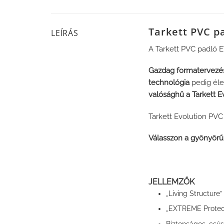
Tarkett PVC p
LEÍRÁS
A Tarkett PVC padló EV
Gazdag formatervezés
technológia
pedig élet
valósághű a Tarkett Ev
Tarkett Evolution PVC
Válasszon a gyönyörű 
JELLEMZŐK
„Living Structure
„EXTREME Protect
Biztonságos, csú