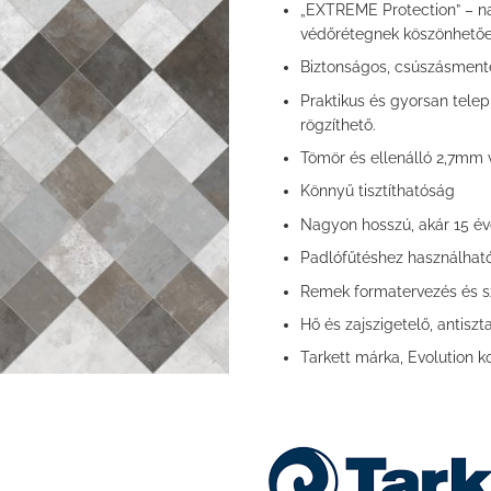
„EXTREME Protection” – na
védőrétegnek köszönhetőe
Biztonságos, csúszásmente
Praktikus és gyorsan tele
rögzíthető.
Tömör és ellenálló 2,7mm
Könnyű tisztíthatóság
Nagyon hosszú, akár 15 év
Padlófűtéshez használhat
Remek formatervezés és s
Hő és zajszigetelő, antiszt
Tarkett márka, Evolution ko