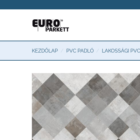
Skip
to
content
KEZDŐLAP
/
PVC PADLÓ
/
LAKOSSÁGI PV