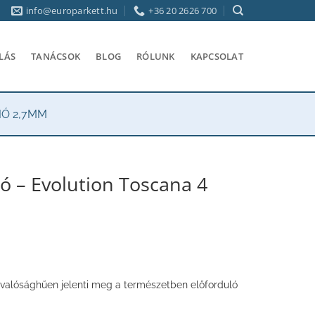
info@europarkett.hu
+36 20 2626 700
LÁS
TANÁCSOK
BLOG
RÓLUNK
KAPCSOLAT
IÓ 2,7MM
ó – Evolution Toscana 4
 – valósághűen jelenti meg a természetben előforduló