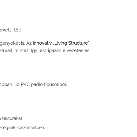
kett -től!
gényeket is. Az
innovatív „Living Structure”
ráit, mintáit. Így lesz igazán élvezetes és
obban illő PVC padló típusokból.
 textúrákat.
rétegnek köszönhetően.