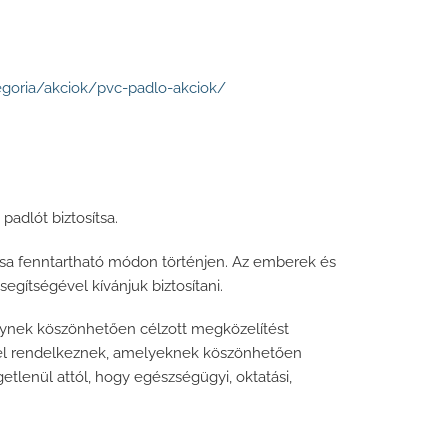
egoria/akciok/pvc-padlo-akciok/
adlót biztosítsa.
ása fenntartható módon történjen. Az emberek és
egítségével kívánjuk biztosítani.
lynek köszönhetően célzott megközelítést
kkel rendelkeznek, amelyeknek köszönhetően
tlenül attól, hogy egészségügyi, oktatási,