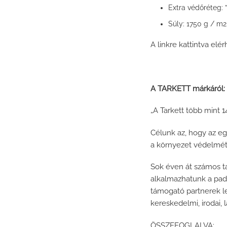
Extra védőréteg: 
1750 g / m2
Súly:
A linkre kattintva elé
A TARKETT márkáról:
„A Tarkett több mint 
Célunk az, hogy az e
a környezet védelmét 
Sok éven át számos t
alkalmazhatunk a pad
támogató partnerek le
kereskedelmi, irodai,
ÖSSZEFOGLALVA: