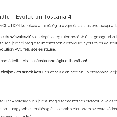
adló – Evolution Toscana 4
OLUTION kollekció a minőség, a dizájn és a stílus evolúciója a Tar
e és színválasztéka
kielégíti a legkülönbözőbb és legmagasabb i
hűen jeleníti meg a természetben előforduló nyers fa és kő struktú
olution PVC felülete és stílusa.
 padló kollekció –
csúcstechnológia otthonában!
dizájnok és színek közül
és kérjen ajánlatot az Ön otthonába legj
” felület – valósághűen jelenti meg a természetben előforduló kő és fa
ion” – nagyobb ellenállóság és hosszabb élettartam az extra védő
szásmentes struktúra