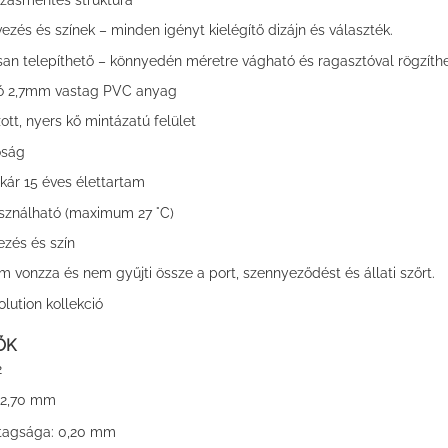
zés és színek – minden igényt kielégítő dizájn és választék.
san telepíthető – könnyedén méretre vágható és ragasztóval rögzíthe
ló 2,7mm vastag PVC anyag
ott, nyers kő mintázatú felület
óság
kár 15 éves élettartam
sználható (maximum 27 °C)
zés és szín
em vonzza és nem gyűjti össze a port, szennyeződést és állati szőrt.
lution kollekció
ŐK
2
2,70 mm
0,20 mm
tagsága: