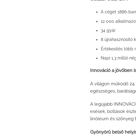
A céget 1886-ban 
12 000 alkalmazo
34 gyár
8 újrahasznosító 
Értékesítés több
Napi 1,3 millió n
Innováció a jövőben i
A világon működő 24 l
egészséges, barátságo
A legújabb INNOVÁCIÓ
esések, botlások észle
linóleum és szőnyeg 
Gyönyörű belső helyis