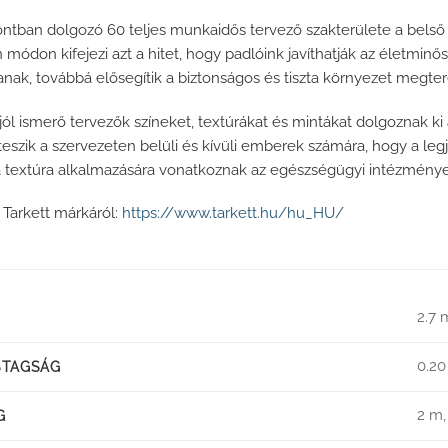
ntban dolgozó 60 teljes munkaidős tervező szakterülete a belső 
n módon kifejezi azt a hitet, hogy padlóink ​​javíthatják az életmin
anak, továbbá elősegítik a biztonságos és tiszta környezet megte
jól ismerő tervezők színeket, textúrákat és mintákat dolgoznak k
teszik a szervezeten belüli és kívüli emberek számára, hogy a leg
 a textúra alkalmazására vonatkoznak az egészségügyi intézmény
 Tarkett márkáról:
https://www.tarkett.hu/hu_HU/
2.7
0.2
STAGSÁG
2 m,
G