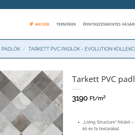
AKCIÓK
TERMÉKEK
ÉRINTKEZÉSMENTES VÁSÁR
C PADLÓK
/
TARKETT PVC PADLÓK - EVOLUTION KOLLEKC
Tarkett PVC padl
3190
2
Ft/
m
„Living Structure” felület
kő és fa textúrákat.