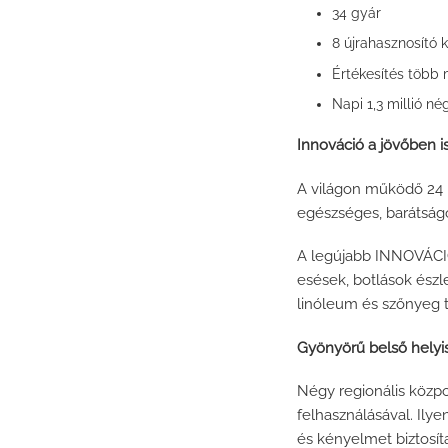
34 gyár
8 újrahasznosító 
Értékesítés több
Napi 1,3 millió n
Innováció a jövőben i
A világon működő 24 l
egészséges, barátságo
A legújabb INNOVÁCIÓ
esések, botlások észle
linóleum és szőnyeg 
Gyönyörű belső helyis
Négy regionális közpo
felhasználásával. Ilye
és kényelmet biztosít