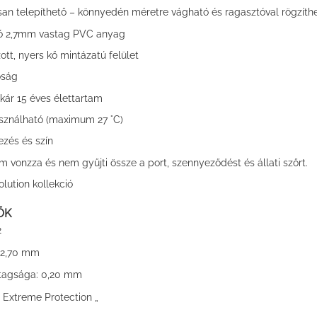
san telepíthető – könnyedén méretre vágható és ragasztóval rögzíthe
ló 2,7mm vastag PVC anyag
ott, nyers kő mintázatú felület
óság
kár 15 éves élettartam
sználható (maximum 27 °C)
zés és szín
em vonzza és nem gyűjti össze a port, szennyeződést és állati szőrt.
lution kollekció
ŐK
2
2,70 mm
0,20 mm
tagsága:
Extreme Protection „
”