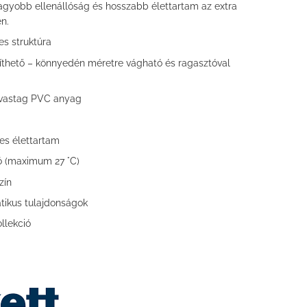
gyobb ellenállóság és hosszabb élettartam az extra
n.
s struktúra
píthető – könnyedén méretre vágható és ragasztóval
 vastag PVC anyag
es élettartam
ó (maximum 27 °C)
zín
atikus tulajdonságok
llekció