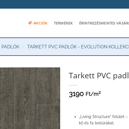
AKCIÓK
TERMÉKEK
ÉRINTKEZÉSMENTES VÁSÁR
C PADLÓK
/
TARKETT PVC PADLÓK - EVOLUTION KOLLEKC
Tarkett PVC padl
3190
2
Ft/
m
„Living Structure” felület
kő és fa textúrákat.