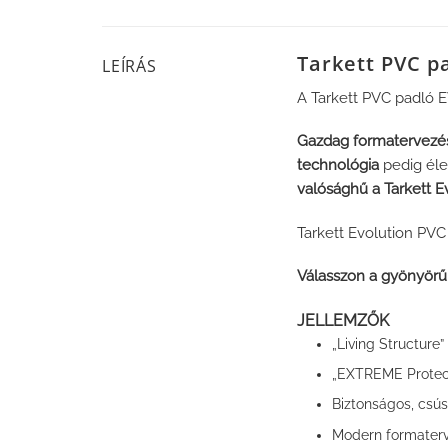
Tarkett PVC p
LEÍRÁS
A Tarkett PVC padló EV
Gazdag formatervezés
technológia
pedig élet
valósághű a Tarkett Ev
Tarkett Evolution PVC
Válasszon a gyönyörű 
JELLEMZŐK
„Living Structure
„EXTREME Protect
Biztonságos, csú
Modern formaterve