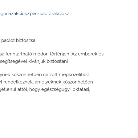
egoria/akciok/pvc-padlo-akciok/
adlót biztosítsa.
ása fenntartható módon történjen. Az emberek és
egítségével kívánjuk biztosítani.
lynek köszönhetően célzott megközelítést
kkel rendelkeznek, amelyeknek köszönhetően
tlenül attól, hogy egészségügyi, oktatási,