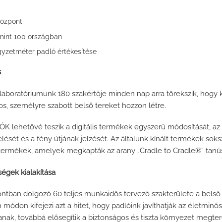
központ
 mint 100 országban
égyzetméter padló értékesítése
s
aboratóriumunk 180 szakértője minden nap arra törekszik, hogy 
s, személyre szabott belső tereket hozzon létre.
K lehetővé teszik a digitális termékek egyszerű módosítását, 
lését és a fény útjának jelzését. Az általunk kínált termékek soks
termékek, amelyek megkapták az arany „Cradle to Cradle®” tanús
égek kialakítása
ntban dolgozó 60 teljes munkaidős tervező szakterülete a belső 
n módon kifejezi azt a hitet, hogy padlóink ​​javíthatják az életmin
anak, továbbá elősegítik a biztonságos és tiszta környezet megte