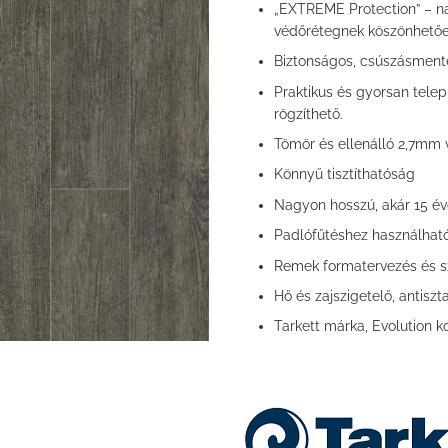
„EXTREME Protection” – na
védőrétegnek köszönhetőe
Biztonságos, csúszásmente
Praktikus és gyorsan tele
rögzíthető.
Tömör és ellenálló 2,7mm
Könnyű tisztíthatóság
Nagyon hosszú, akár 15 év
Padlófűtéshez használhat
Remek formatervezés és s
Hő és zajszigetelő, antiszt
Tarkett márka, Evolution ko