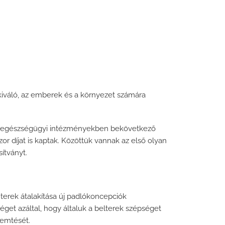
kiváló, az emberek és a környezet számára
az egészségügyi intézményekben bekövetkező
zor díjat is kaptak. Közöttük vannak az első olyan
ítványt.
terek átalakítása új padlókoncepciók
őséget azáltal, hogy általuk a belterek szépséget
remtését.