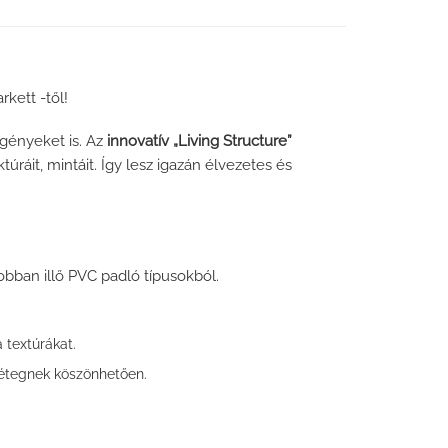
kett -től!
gényeket is. Az
innovatív „Living Structure”
ráit, mintáit. Így lesz igazán élvezetes és
obban illő PVC padló típusokból.
 textúrákat.
rétegnek köszönhetően.