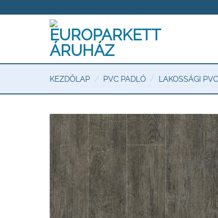
Skip
to
content
KEZDŐLAP
/
PVC PADLÓ
/
LAKOSSÁGI PV