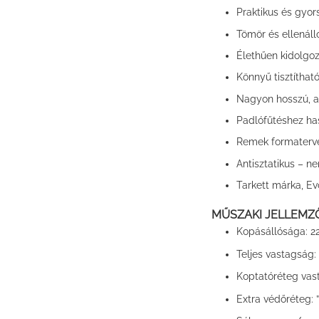
Praktikus és gyor
Tömör és ellenál
Élethűen kidolgoz
Könnyű tisztíthat
Nagyon hosszú, a
Padlófűtéshez ha
Remek formaterve
Antisztatikus – n
Tarkett márka, Evo
MŰSZAKI JELLEMZ
Kopásállósága:
2
Teljes vastagság:
Koptatóréteg vas
Extra védőréteg: 