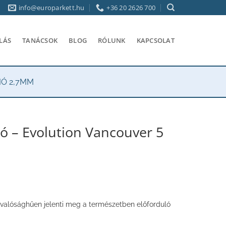
info@europarkett.hu
+36 20 2626 700
LÁS
TANÁCSOK
BLOG
RÓLUNK
KAPCSOLAT
IÓ 2,7MM
ó – Evolution Vancouver 5
 – valósághűen jelenti meg a természetben előforduló