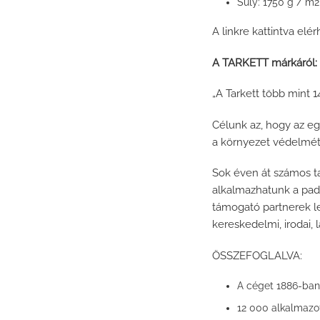
1750 g / m2
Súly:
A linkre kattintva elé
A TARKETT márkáról:
„A Tarkett több mint 
Célunk az, hogy az e
a környezet védelmét 
Sok éven át számos t
alkalmazhatunk a pad
támogató partnerek le
kereskedelmi, irodai,
ÖSSZEFOGLALVA:
A céget 1886-ban 
12 000 alkalmazo