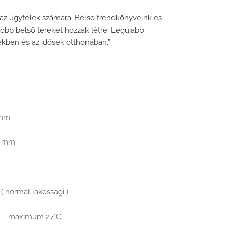
i az ügyfelek számára. Belső trendkönyveink és
jobb belső tereket hozzák létre. Legújabb
ekben és az idősek otthonában.”
 mm
0 mm
 ( normál lakossági )
n – maximum 27°C