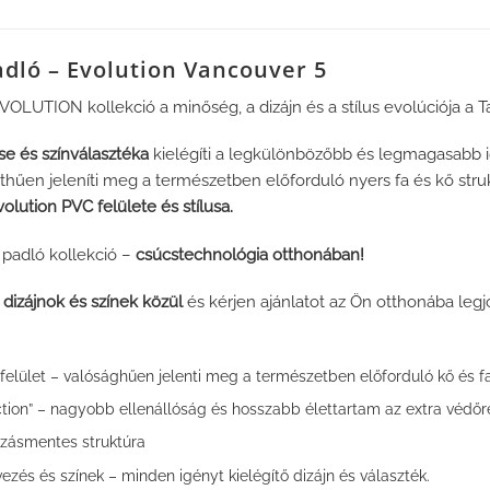
adló – Evolution Vancouver 5
OLUTION kollekció a minőség, a dizájn és a stílus evolúciója a Tar
e és színválasztéka
kielégíti a legkülönbözőbb és legmagasabb i
hűen jeleníti meg a természetben előforduló nyers fa és kő struktú
olution PVC felülete és stílusa.
 padló kollekció –
csúcstechnológia otthonában!
dizájnok és színek közül
és kérjen ajánlatot az Ön otthonába legj
” felület – valósághűen jelenti meg a természetben előforduló kő és fa
ion” – nagyobb ellenállóság és hosszabb élettartam az extra védő
szásmentes struktúra
zés és színek – minden igényt kielégítő dizájn és választék.