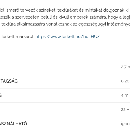
jól ismerő tervezők színeket, textúrákat és mintákat dolgoznak k
teszik a szervezeten belüli és kívüli emberek számára, hogy a leg
 a textúra alkalmazására vonatkoznak az egészségügyi intézmény
 Tarkett márkáról:
https://www.tarkett.hu/hu_HU/
2.7
0.2
STAGSÁG
4 m
G
22 –
ige
ASZNÁLHATÓ