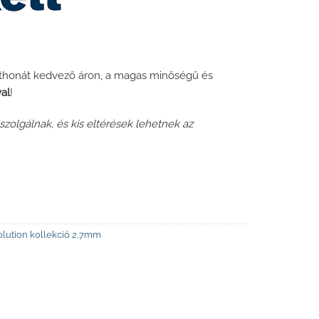
 otthonát kedvező áron, a magas minőségű és
val
!
zolgálnak, és kis eltérések lehetnek az
olution kollekció 2,7mm