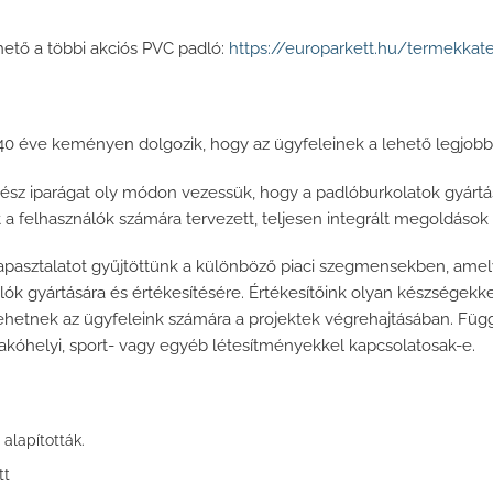
rhető a többi akciós PVC padló:
https://europarkett.hu/termekkat
140 éve keményen dolgozik, hogy az ügyfeleinek a lehető legjobb p
gész iparágat oly módon vezessük, hogy a padlóburkolatok gyárt
a felhasználók számára tervezett, teljesen integrált megoldások s
apasztalatot gyűjtöttünk a különböző piaci szegmensekben, ame
lók gyártására és értékesítésére. Értékesítőink olyan készsége
hetnek az ügyfeleink számára a projektek végrehajtásában. Függe
 lakóhelyi, sport- vagy egyéb létesítményekkel kapcsolatosak-e.
alapították.
tt