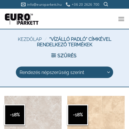
Skip
info@europarkett.hu
+36 20 2626 700
to
content
KEZDŐLAP
/
“VÍZÁLLÓ PADLÓ” CÍMKÉVEL
RENDELKEZŐ TERMÉKEK
SZŰRÉS
-18%
-18%