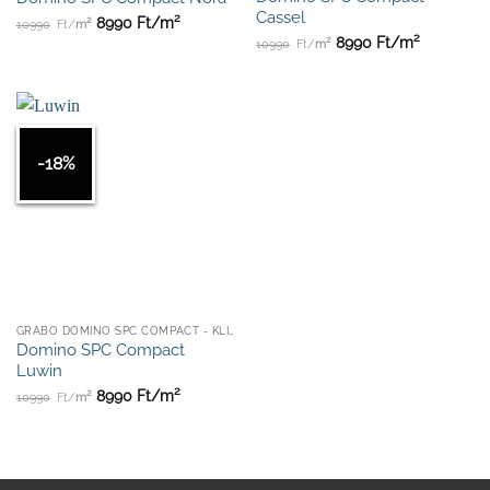
Cassel
2
2
8990
Ft/
m
10990
Ft/
m
2
2
8990
Ft/
m
10990
Ft/
m
-18%
GRABO DOMINO SPC COMPACT - KLIKKES
Domino SPC Compact
Luwin
2
2
8990
Ft/
m
10990
Ft/
m