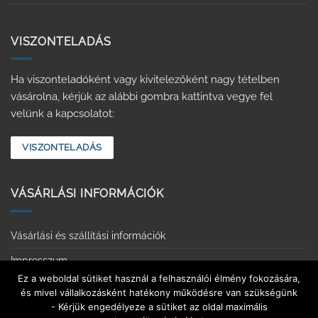
VISZONTELADÁS
Ha viszonteladóként vagy kivitelezőként nagy tételben
vásárolna, kérjük az alábbi gombra kattintva vegye fel
velünk a kapcsolatot:
VISZONTELADÁS
VÁSÁRLÁSI INFORMÁCIÓK
Vásárlási és szállítási információk
Impresszum
Ez a weboldal sütiket használ a felhasználói élmény fokozására,
Adatvédelmi tájékoztató
és mivel vállalkozásként hatékony működésre van szükségünk
- Kérjük engedélyeze a sütiket az oldal maximális
Érintkezésmentes vásárlás