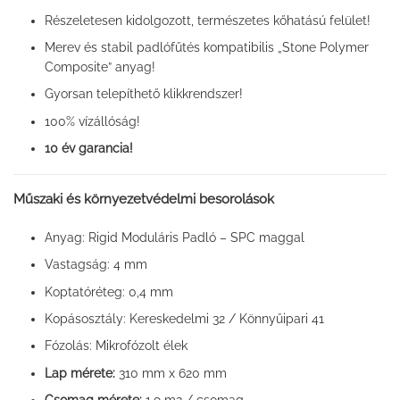
Részeletesen kidolgozott, természetes kőhatású felület!
Merev és stabil padlófűtés kompatibilis „Stone Polymer
Composite” anyag!
Gyorsan telepíthető klikkrendszer!
100% vízállóság!
10 év garancia!
Műszaki és környezetvédelmi besorolások
Anyag: Rigid Moduláris Padló – SPC maggal
Vastagság: 4 mm
Koptatóréteg: 0,4 mm
Kopásosztály: Kereskedelmi 32 / Könnyűipari 41
Fózolás: Mikrofózolt élek
Lap mérete:
310 mm x 620 mm