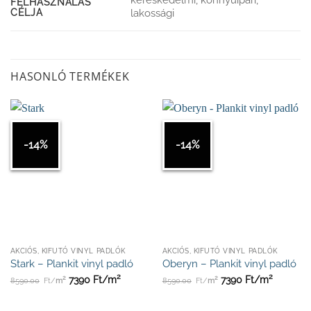
kereskedelmi, könnyűipari,
FELHASZNÁLÁS
CÉLJA
lakossági
HASONLÓ TERMÉKEK
-14%
-14%
AKCIÓS, KIFUTÓ VINYL PADLÓK
AKCIÓS, KIFUTÓ VINYL PADLÓK
Stark – Plankit vinyl padló
Oberyn – Plankit vinyl padló
2
2
2
2
7390
Ft/
m
7390
Ft/
m
8590.00
Ft/
m
8590.00
Ft/
m