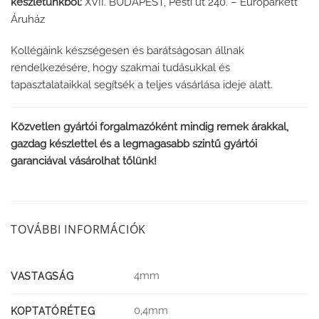
készletünkből:
XVII. BUDAPEST, Pesti út 240. – Europarkett
Áruház
Kollégáink készségesen és barátságosan állnak
rendelkezésére, hogy szakmai tudásukkal és
tapasztalataikkal segítsék a teljes vásárlása ideje alatt.
Közvetlen gyártói forgalmazóként mindig remek árakkal,
gazdag készlettel és a legmagasabb szintű gyártói
garanciával vásárolhat tőlünk!
TOVÁBBI INFORMÁCIÓK
4mm
VASTAGSÁG
0,4mm
KOPTATÓRÉTEG