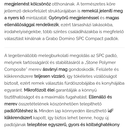
megjelenést kölcsönöz
otthonának. A természetes kőre
jellemző dekorfelület struktúrájában is
remekül jeleníti meg
a nyers kő
mintázatát.
Gyönyörű megjelenéssel
és
magas
ellenállósággal rendelkezik
, ezért társasházi lakásokba,
irodahelyiségekbe, több szintes családiházakba is megfelelő
választást kínálnak a Grabo Domino SPC Compact padlók.
A legellenállóbb melegburkolati megoldás az SPC padló,
melynek tartósságáról és stabilitásáról a „Stone Polymer
Composite” merev
ásványi mag
gondoskodik. Felülete és
klikkrendszere
teljesen vízzáró
, így tökéletes vízállóságot
biztosít, ezért remek választás fürdőszobájába és konyhájába
egyaránt.
Mikrofózolt élei
garantálják a könnyű
tisztíthatóságot és a maximális fugahatást.
Ellenálló és
merev
összetételének köszönhetően telepíthető
padlófűtéshez is.
Minden lap könnyedén illeszthető
i4F
klikkrendszert
kapott, így biztos lehet benne, hogy új
padlójának
telepítése egyszerű, gyors és költséghatékony