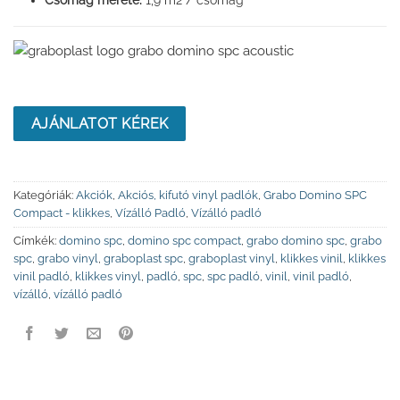
Csomag mérete:
1,9 m2 / csomag
AJÁNLATOT KÉREK
Kategóriák:
Akciók
,
Akciós, kifutó vinyl padlók
,
Grabo Domino SPC
Compact - klikkes
,
Vízálló Padló
,
Vízálló padló
Címkék:
domino spc
,
domino spc compact
,
grabo domino spc
,
grabo
spc
,
grabo vinyl
,
graboplast spc
,
graboplast vinyl
,
klikkes vinil
,
klikkes
vinil padló
,
klikkes vinyl
,
padló
,
spc
,
spc padló
,
vinil
,
vinil padló
,
vízálló
,
vízálló padló