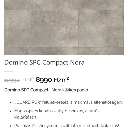
Domino SPC Compact Nora
8990
2
2
Ft/
m
10990
Ft/
m
Domino SPC Compact | Nora klikkes padló
„iGUARD PUR” felületkezelés, a maximális ellenállóságért!
Magas 41-es kopásosztály besorolás, a tartós
kialakításért!
Praktikus és könnyedén tisztítható mikrofózolt kialakítás!