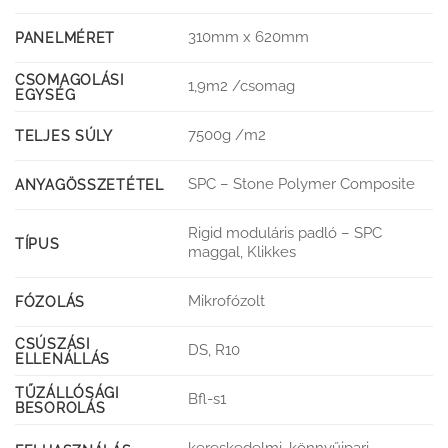
310mm x 620mm
PANELMÉRET
CSOMAGOLÁSI
1,9m2 /csomag
EGYSÉG
7500g /m2
TELJES SÚLY
SPC – Stone Polymer Composite
ANYAGÖSSZETÉTEL
Rigid moduláris padló – SPC
TÍPUS
maggal, Klikkes
Mikrofózolt
FÓZOLÁS
CSÚSZÁSI
DS, R10
ELLENÁLLÁS
TŰZÁLLÓSÁGI
Bfl-s1
BESOROLÁS