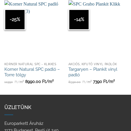
-25%
-14%
KORNER NATURAL SPC - KLIKKES
AKCIÓS, KIFUTÓ VINYL PADLÓK
Korner Natural SPC padló –
Targaryen – Plankit vinyl
Torre tölgy
padló
2
2
2
2
8990.00
Ft/
m
7390
Ft/
m
11990
Ft/
m
8590.00
Ft/
m
ÜZLETÜNK
Europarkett Áruház
1173 Budapest, Pesti út 240.