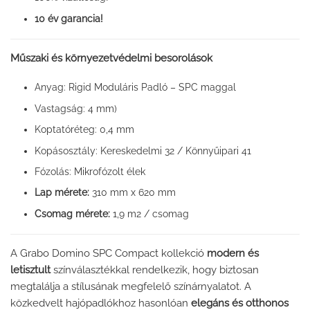
10 év garancia!
Műszaki és környezetvédelmi besorolások
Anyag: Rigid Moduláris Padló – SPC maggal
Vastagság: 4 mm)
Koptatóréteg: 0,4 mm
Kopásosztály: Kereskedelmi 32 / Könnyűipari 41
Fózolás: Mikrofózolt élek
Lap mérete:
310 mm x 620 mm
Csomag mérete:
1,9 m2 / csomag
A Grabo Domino SPC Compact kollekció
modern és
letisztult
színválasztékkal rendelkezik, hogy biztosan
megtalálja a stílusának megfelelő színárnyalatot. A
közkedvelt hajópadlókhoz hasonlóan
elegáns és otthonos