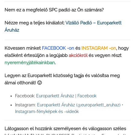
Nem ez a megfelelő SPC padló az Ön számára?
Nézze meg a teljes kínálatot:
Vízálló Padló – Europarkett
Áruház
Kövessen minket
FACEBOOK -on
és
INSTAGRAM -on
, hogy
elsőként értesüljön a legújabb
akciókról
és vegyen részt
nyereményjátékainkban
.
Legyen az Europarkett közösség tagja és valósítsa meg
álmai otthonát! 🙂
Facebook:
Europarkett Áruház | Facebook
Instagram:
Europarkett Áruház (@europarkett_aruhaz) •
Instagram-fényképek és -videók
Látogasson el hozzánk személyesen és válogasson széles