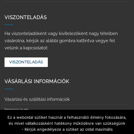
VISZONTELADÁS
Ha viszonteladóként vagy kivitelezőként nagy tételben
vásárolna, kérjük az alábbi gombra kattintva vegye fel
velünk a kapcsolatot:
VISZONTELADÁS
VÁSÁRLÁSI INFORMÁCIÓK
Vásárlási és szállítási információk
Impresszum
Ez a weboldal sütiket használ a felhasználói élmény fokozására,
Adatvédelmi tájékoztató
és mivel vállalkozásként hatékony működésre van szükségünk
- Kérjük engedélyeze a sütiket az oldal maximális
Érintkezésmentes vásárlás