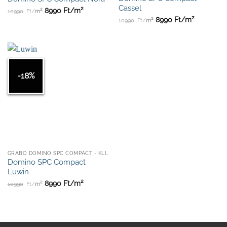
Cassel
2
2
8990
Ft/
m
10990
Ft/
m
2
2
8990
Ft/
m
10990
Ft/
m
-18%
GRABO DOMINO SPC COMPACT - KLIKKES
Domino SPC Compact
Luwin
2
2
8990
Ft/
m
10990
Ft/
m