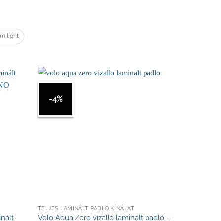
m light
-4%
TELJES LAMINÁLT PADLÓ KÍNÁLAT
inált
Volo Aqua Zero vízálló laminált padló –