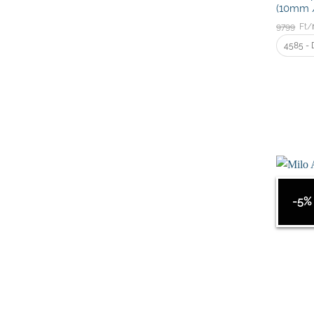
(10mm /
9799
Ft/
4585 - 
-5%