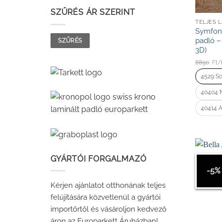
SZŰRÉS ÁR SZERINT
TELJES 
Symfoni
Min
Max
padló –
SZŰRÉS
ár
ár
3D)
8890
Ft/
4529 So
40404 
40414 A
GYÁRTÓI FORGALMAZÓ
-5%
Kérjen ajánlatot otthonának teljes
felújítására közvetlenül a gyártói
importőrtől és vásároljon kedvező
áron az Europarkett Áruházban!