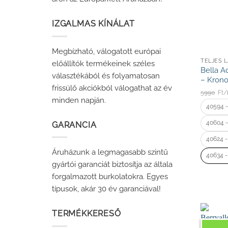
IZGALMAS KÍNÁLAT
Megbízható, válogatott európai
TELJES 
előállítók termékeinek széles
Bella A
választékából és folyamatosan
– Krono
frissülő akciókból válogathat az év
5990
Ft/
minden napján.
40594 -
40604 -
GARANCIA
40624 -
Áruházunk a legmagasabb szintű
40634 -
gyártói garanciát biztosítja az általa
forgalmazott burkolatokra. Egyes
típusok, akár 30 év garanciával!
TERMÉKKERESŐ