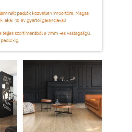
minált padlók közvetlen importőre. Magas
, akár 30 év gyártói garanciával!
a teljes szortimentből a 7mm -es vastagságú,
 padlókig.