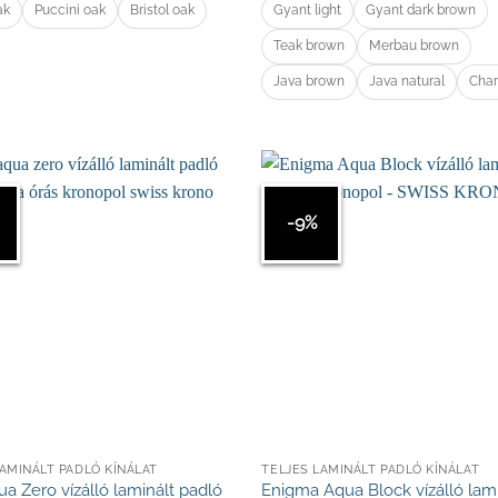
ak
Puccini oak
Bristol oak
Gyant light
Gyant dark brown
Teak brown
Merbau brown
Java brown
Java natural
Char
-9%
LAMINÁLT PADLÓ KÍNÁLAT
TELJES LAMINÁLT PADLÓ KÍNÁLAT
ua Zero vízálló laminált padló
Enigma Aqua Block vízálló lam