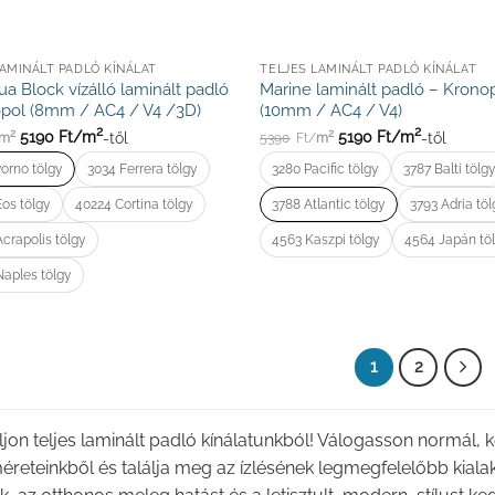
LAMINÁLT PADLÓ KÍNÁLAT
TELJES LAMINÁLT PADLÓ KÍNÁLAT
ua Block vízálló laminált padló
Marine laminált padló – Krono
pol (8mm / AC4 / V4 /3D)
(10mm / AC4 / V4)
2
2
5190
Ft/
m
-től
5190
Ft/
m
-től
2
2
m
5390
Ft/
m
vorno tölgy
3034 Ferrera tölgy
3280 Pacific tölgy
3787 Balti tölg
os tölgy
40224 Cortina tölgy
3788 Atlantic tölgy
3793 Adria tö
crapolis tölgy
4563 Kaszpi tölgy
4564 Japán tö
aples tölgy
1
2
jon teljes laminált padló kínálatunkból! Válogasson normál,
reteinkből és találja meg az ízlésének legmegfelelőbb kiala