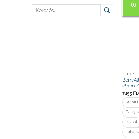
ÚJ
Keresés
a
következőre:
TELJES 
BerryAl
(8mm /
7855
Ft
Rossini
Daisy 
Iris oak
Lotus o