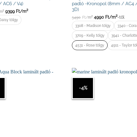
 AC6 / V4)
padló -Kronopol (8mm / AC4 /
3D)
2
9399
Ft/
m
2
m
2
4990
Ft/
m
-től
2
5490
Ft/
m
Daisy tölgy
3308 - Madison tölgy
3340 - Cora
3709 - Kelly tölgy
3941 - Charlott
4531 - Rose tölgy
4911 - Taylor tö
-4%