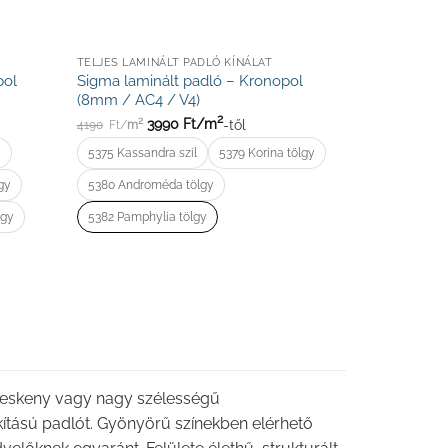
TELJES LAMINÁLT PADLÓ KÍNÁLAT
pol
Sigma laminált padló – Kronopol
(8mm / AC4 / V4)
2
3990
Ft/
m
-től
2
4190
Ft/
m
y
5375 Kassandra szil
5379 Korina tölgy
lgy
5380 Androméda tölgy
lgy
5382 Pamphylia tölgy
 keskeny vagy nagy szélességű
kítású padlót. Gyönyörű színekben elérhető