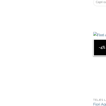
Capri o
-4%
TELJES 
Fiori Aq