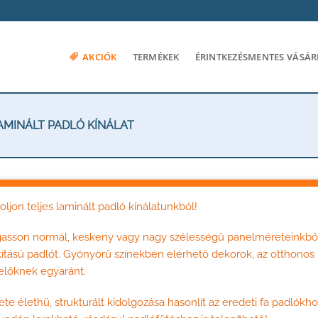
AKCIÓK
TERMÉKEK
ÉRINTKEZÉSMENTES VÁSÁR
AMINÁLT PADLÓ KÍNÁLAT
oljon teljes laminált padló kínálatunkból!
asson normál, keskeny vagy nagy szélességű panelméreteinkből 
kítású padlót. Gyönyörű színekben elérhető dekorok, az otthonos me
előknek egyaránt.
ete élethű, strukturált kidolgozása hasonlít az eredeti fa padlók