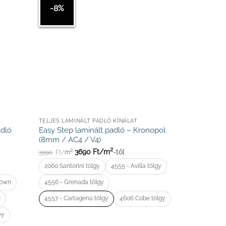
-8%
TELJES LAMINÁLT PADLÓ KÍNÁLAT
adló
Easy Step laminált padló – Kronopol
(8mm / AC4 / V4)
2
3690
Ft/
m
-től
2
3990
Ft/
m
2060 Santorini tölgy
4555 - Avilla tölgy
rown
4556 - Grenada tölgy
e
4557 - Cartagena tölgy
4606 Cobe tölgy
ey