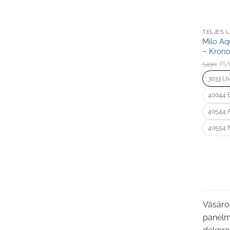
TELJES 
Milo Aq
– Krono
5490
Ft/
3033 Li
40044 E
40544 A
40554 N
Vásárol
panelmé