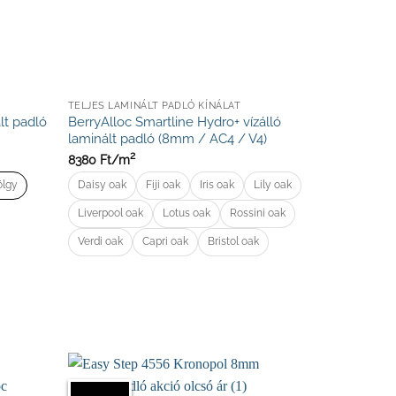
TELJES LAMINÁLT PADLÓ KÍNÁLAT
lt padló
BerryAlloc Smartline Hydro+ vízálló
laminált padló (8mm / AC4 / V4)
2
8380
Ft/
m
ölgy
Daisy oak
Fiji oak
Iris oak
Lily oak
Liverpool oak
Lotus oak
Rossini oak
Verdi oak
Capri oak
Bristol oak