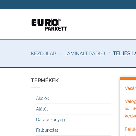
Skip
to
content
KEZDŐLAP
/
LAMINÁLT PADLÓ
/
TELJES L
TERMÉKEK
Vásár
Akciók
Válog
kiala
Alátét
kedv
Darabszőnyeg
Felül
Falburkolat