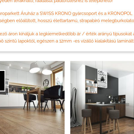
edén lerakható, ráadásul padlófűtéshez is telepíthető!
uroparkett Áruház a SWISS KRONO gyárcsoport és a KRONOPOL la
égben előállított, hosszú élettartamú, strapabíró melegburkolatok
ző áron kínáljuk a legkiemelkedőbb ár / érték arányú típusokat 
ő szintű lapoktól, egészen a 12mm -es vízálló kialakítású laminált