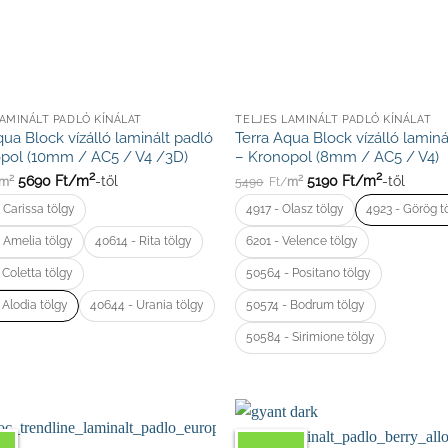
LAMINÁLT PADLÓ KÍNÁLAT
TELJES LAMINÁLT PADLÓ KÍNÁLAT
qua Block vízálló laminált padló
Terra Aqua Block vízálló laminá
pol (10mm / AC5 / V4 /3D)
– Kronopol (8mm / AC5 / V4)
2
2
5690
Ft/
m
-től
5190
Ft/
m
-től
2
2
m
5490
Ft/
m
 Carissa tölgy
4917 - Olasz tölgy
4923 - Görög t
 Amelia tölgy
40614 - Rita tölgy
6201 - Velence tölgy
 Coletta tölgy
50564 - Positano tölgy
 Alodia tölgy
40644 - Urania tölgy
50574 - Bodrum tölgy
50584 - Sirimione tölgy