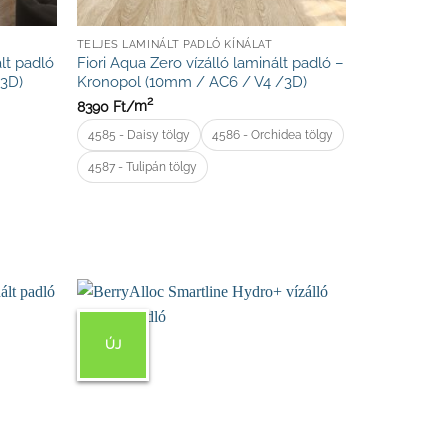
TELJES LAMINÁLT PADLÓ KÍNÁLAT
lt padló
Fiori Aqua Zero vízálló laminált padló –
/3D)
Kronopol (10mm / AC6 / V4 /3D)
2
8390
Ft/
m
4585 - Daisy tölgy
4586 - Orchidea tölgy
4587 - Tulipán tölgy
ÚJ