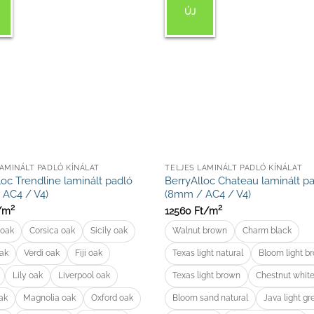
ÚJ
LAMINÁLT PADLÓ KÍNÁLAT
TELJES LAMINÁLT PADLÓ KÍNÁLAT
loc Trendline laminált padló
BerryAlloc Chateau laminált p
 AC4 / V4)
(8mm / AC4 / V4)
2
2
/
m
12560
Ft/
m
 oak
Corsica oak
Sicily oak
Walnut brown
Charm black
oak
Verdi oak
Fiji oak
Texas light natural
Bloom light b
Lily oak
Liverpool oak
Texas light brown
Chestnut whit
ak
Magnolia oak
Oxford oak
Bloom sand natural
Java light gr