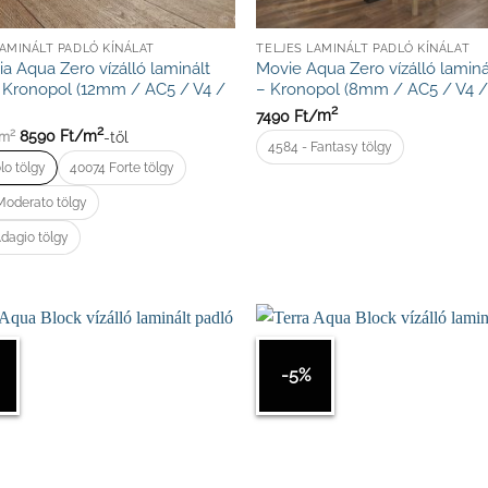
LAMINÁLT PADLÓ KÍNÁLAT
TELJES LAMINÁLT PADLÓ KÍNÁLAT
a Aqua Zero vízálló laminált
Movie Aqua Zero vízálló laminá
 Kronopol (12mm / AC5 / V4 /
– Kronopol (8mm / AC5 / V4 
2
7490
Ft/
m
2
8590
Ft/
m
-től
2
m
4584 - Fantasy tölgy
lo tölgy
40074 Forte tölgy
Moderato tölgy
dagio tölgy
-5%