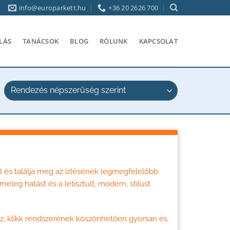
info@europarkett.hu
+36 20 2626 700
LÁS
TANÁCSOK
BLOG
RÓLUNK
KAPCSOLAT
és találja meg az ízlésének legmegfelelőbb
leg hatást és a letisztult, modern, stílust
hoz, klikk rendszerének köszönhetően gyorsan és