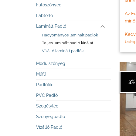
könny
Futószőnyeg
Az E
Lábtörlő
minős
Laminált Padló
Kedve
Hagyományos laminált padlók
belép
Teljes laminált padló kínálat
Vízálló laminált padlók
Modulszőnyeg
Műfű
-3%
Padlófilc
PVC Padló
Szegélyléc
Szőnyegpadló
Vízálló Padló