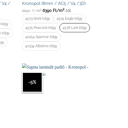
 V4 /
Kronopol (8mm / AC5 / V4 /3D)
2
6390
Ft/
m
-től
2
6690
Ft/
m
4573 Stork tölgy
4574 Eagle tölgy
 tölgy
4575 Peacock tölgy
4576 Lark tölgy
e tölgy
40254 Sparrow tölgy
lgy
40334 Albatros tölgy
-5%